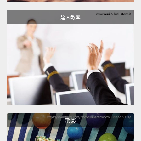
達人教學
電 影