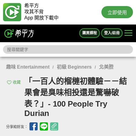
希平方
攻其不背
立即使用
App 開放下載中
購買課程
登入/註冊
趣味 Entertainment
初級 Beginners
北美腔
/
/
「一百人的榴槤初體驗－－結
收藏
果會是臭味相投還是驚嚇破
表？」- 100 People Try
Durian
分享給好友：