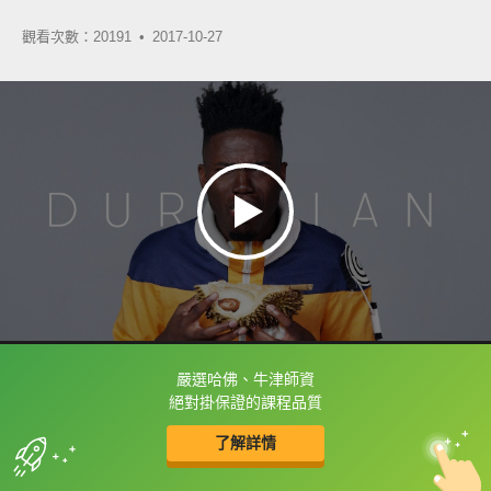
觀看次數：20191 •
2017-10-27
嚴選哈佛、牛津師資
框選或點兩下字幕可以直接查字典喔！
絕對掛保證的課程品質
了解詳情
英
中
收錄佳句
功能升級