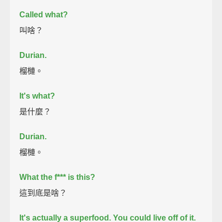
Called what?
叫啥？
Durian.
榴槤。
It's what?
是什麼？
Durian.
榴槤。
What the f*** is this?
這到底是啥？
It's actually a superfood.
You could live off of it.