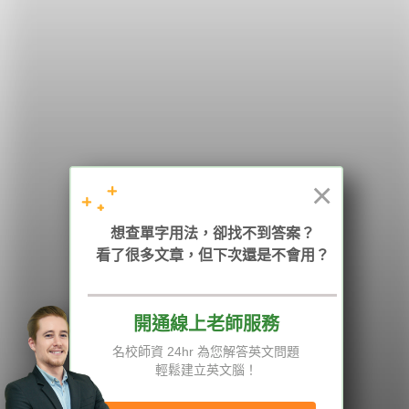
希平方
學英文的新希望
HOPE English 希平方學英文
×
想查單字用法，卻找不到答案？
加入我們 / 追蹤：
看了很多文章，但下次還是不會用？
開通線上老師服務
電話：02-2727-1778
( 週一至週五 9:00-12:00、13:30-18:00，國定假日除外 )
E-mail：service@hopenglish.com
名校師資 24hr 為您解答英文問題
統編：24746401
輕鬆建立英文腦！
攻其不背
ICRT
隱私權與服務條款