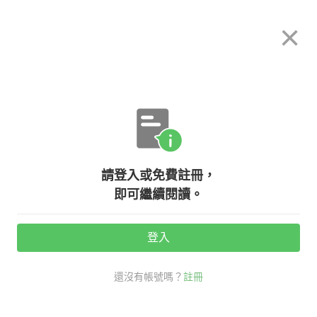
希平方
×
攻其不背
立即使用
App 開放下載中
購買課程
登入/註冊
英文專欄教學
請登入或免費註冊，
【TVBS】報導：想成為高薪族？跨
即可繼續閱讀。
領域、自我進修讓青年創業成真
登入
活動期間：
7/31 ~ 8/28
還沒有帳號嗎？
註冊