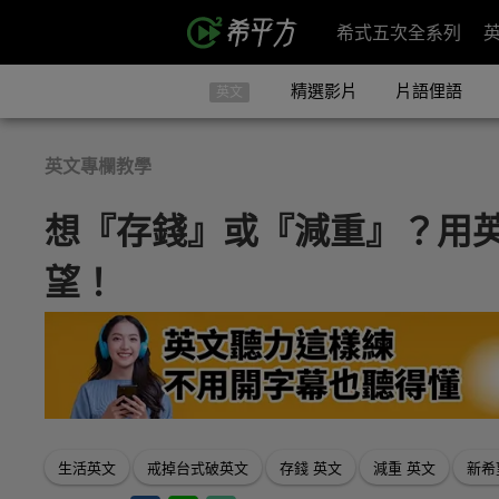
希式五次全系列
精選影片
片語俚語
英文
英文專欄教學
想『存錢』或『減重』？用
望！
生活英文
戒掉台式破英文
存錢 英文
減重 英文
新希