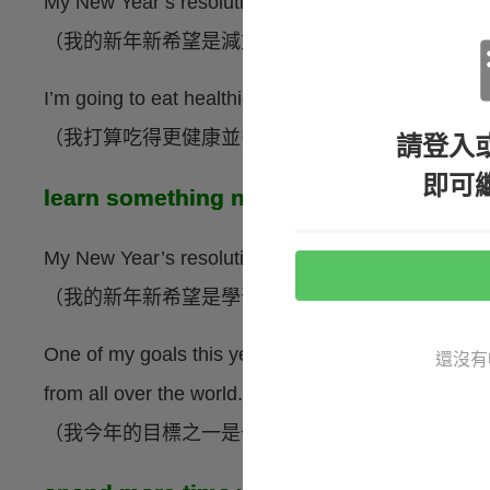
My New Year’s resolution is to lose five kilograms.
（我的新年新希望是減重五公斤。）
I’m going to eat healthier and work out more in orde
（我打算吃得更健康並多鍛鍊身體以保持健康體態
請登入
即可
learn something new 學些新東西
My New Year’s resolution is to learn a new languag
（我的新年新希望是學習一個新語言。）
One of my goals this year is to volunteer abroad an
還沒有
from all over the world.
（我今年的目標之一是去當國際志工並學習與來自