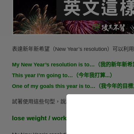
表達新年新希望（New Year’s resolution）可
My New Year’s resolution is to…（我的新年新希
This year I’m going to…（今年我打算...）
One of my goals this year is to…（我今年的
試著使用這些句型，說說看自己的新年目標吧！
lose
weight / work
out / get in shape