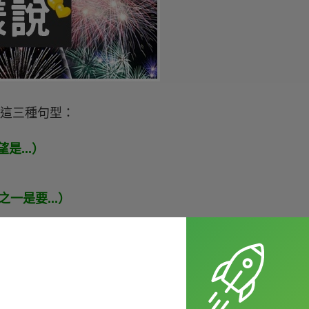
以利用這三種句型：
望是...）
目標之一是要...）
 減重 / 運動 / 保持健康