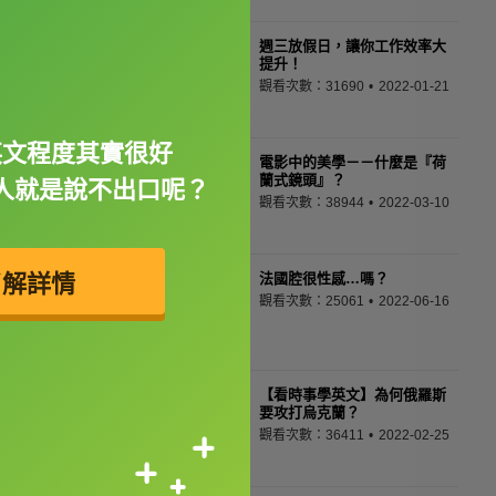
週三放假日，讓你工作效率大
提升！
觀看次數：31690
2022-01-21
英文程度其實很好
電影中的美學－－什麼是『荷
蘭式鏡頭』？
人就是說不出口呢？
觀看次數：38944
2022-03-10
了解詳情
法國腔很性感…嗎？
觀看次數：25061
2022-06-16
【看時事學英文】為何俄羅斯
要攻打烏克蘭？
觀看次數：36411
2022-02-25