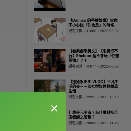
《Domics 的手繪故事》當你
不小心說『你也是』的時候…
觀看次數：31660
2022-03-02
【看美劇學英文】《宅男行不
行》Sheldon 超不會玩『你畫
我猜』？！
觀看次數：45977
2022-06-02
【療癒系田園 VLOG】平凡生
活的美－－談社群媒體與簡單
生活
觀看次數：29991
2021-12-10
×
什麼是元宇宙？為什麼科技巨
頭都趨之若鶩？
觀看次數：28800
2021-11-12