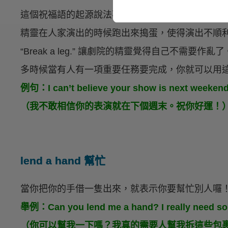
這個祝福語的起源說法不一，有一種起源是以前的
精靈在人家演出的時候跑出來搗蛋，使得演出不順
“Break a leg.” 讓劇院的精靈覺得自己不需
多時候當有人有一項重要任務要完成，你就可以用
例句：I can’t believe your show is next weekend.
（我不敢相信你的表演就在下個週末。祝你好運！
lend a hand 幫忙
當你把你的手借一隻出來，就表示你要幫忙別人囉
舉例：Can you lend me a hand? I really need so
（你可以幫我一下嗎？我真的需要人幫我拆這些包