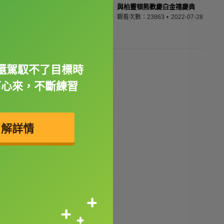
與柏靈頓熊歡慶白金禧慶典
觀看次數：23863
2022-07-28
還駕馭不了目標時
下心來，不斷練習
了解詳情