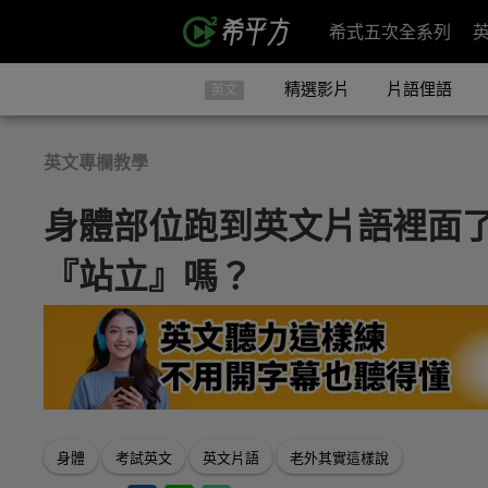
希式五次全系列
精選影片
片語俚語
英文
英文專欄教學
身體部位跑到英文片語裡面了－－he
『站立』嗎？
身體
考試英文
英文片語
老外其實這樣說