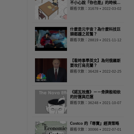
不小心說『你也是』的時候…
觀看次數：31679
2022-03-02
什麼是元宇宙？為什麼科技巨
頭都趨之若鶩？
觀看次數：28819
2021-11-12
【看時事學英文】為何俄羅斯
要攻打烏克蘭？
觀看次數：36428
2022-02-25
《諾瓦效應》－－骨牌般相依
的好運與厄運
觀看次數：36248
2021-10-07
Costco 的『尋寶』經濟策略
觀看次數：30066
2022-07-01