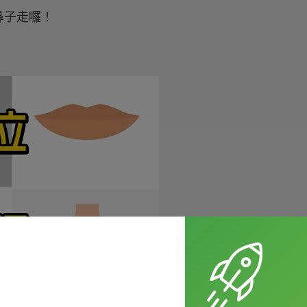
鼻子走囉！