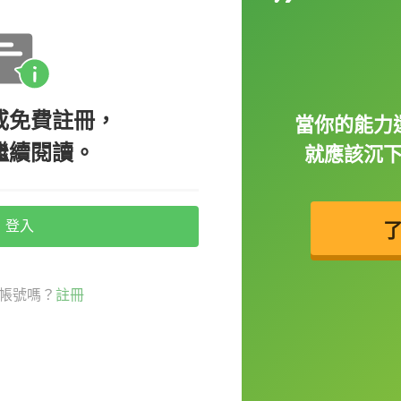
或免費註冊，
當你的能力
繼續閱讀。
就應該沉
解讀成「站立」的意思啦！這個片語是說「陷
登入
re.
河了。）
帳號嗎？
註冊