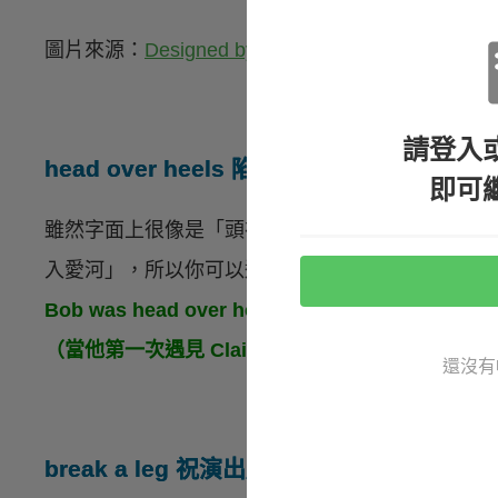
圖片來源：
Designed by Freepik
請登入
head over heels 陷入愛河
即可
雖然字面上很像是「頭在腳跟之上」，但可別把它
入愛河」，所以你可以這樣用：
Bob was head over heels when he first met Clai
（當他第一次遇見 Claire 的時候，Bob 就陷入愛
還沒有
break a leg 祝演出順利