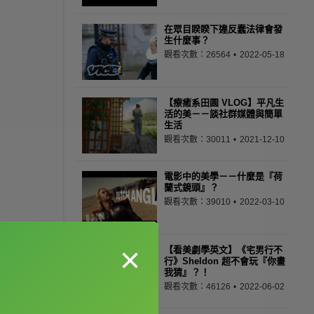
在眾目睽睽下違反蠢法律會發
生什麼事？
觀看次數：26564
2022-05-18
【療癒系田園 VLOG】平凡生
活的美－－談社群媒體與簡單
生活
觀看次數：30011
2021-12-10
電影中的美學－－什麼是『荷
蘭式鏡頭』？
觀看次數：39010
2022-03-10
×
【看美劇學英文】《宅男行不
行》Sheldon 超不會玩『你畫
我猜』？！
觀看次數：46126
2022-06-02