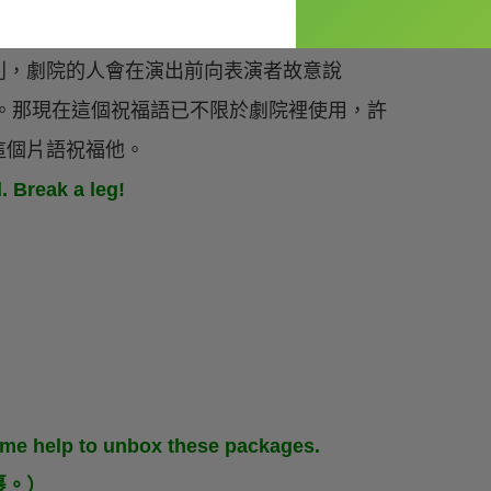
人相信劇院中會有惡作劇的精靈，為了不要讓
利，劇院的人會在演出前向表演者故意說
要作亂了。那現在這個祝福語已不限於劇院裡使用，許
這個片語祝福他。
 Break a leg!
）
！
me help to unbox these packages.
裹。）