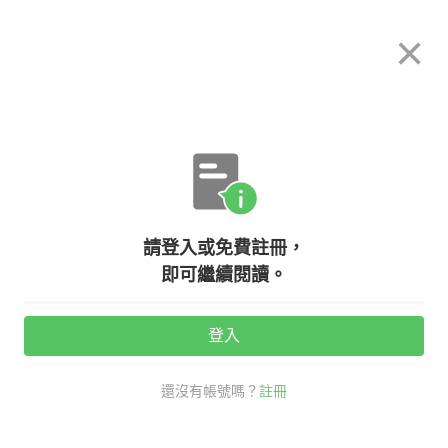
希平方
×
攻其不背
立即使用
App 開放下載中
購買課程
登入/註冊
英文專欄教學
請登入或免費註冊，
感性人？理性人？英文這樣說！
即可繼續閱讀。
登入
活動期間：
7/31 ~ 8/28
還沒有帳號嗎？
註冊
高階經理人必備
社交英文
理性 英文
感性 英文