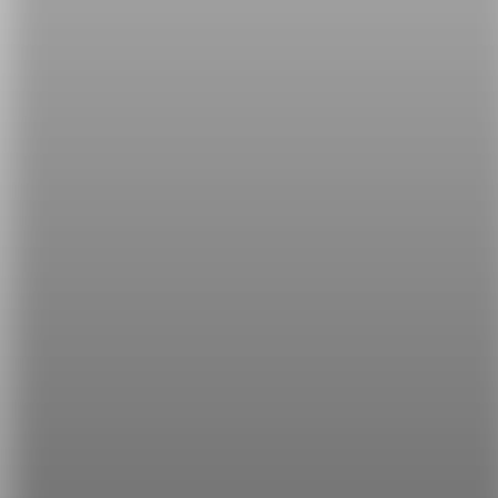
driving in the 1920s.
（加拿大、義大利、西班牙在 1920 年代改為右
駕。）
Left-hand driving was made mandatory in Britain in
1835.
（英國在 1835 年開始依法執行左駕系統。）
希平方