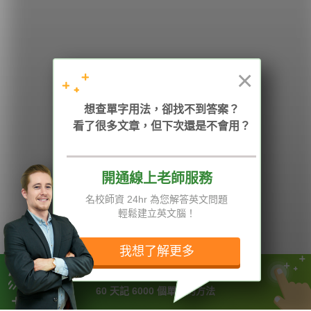
學英文的新希望
HOPE English 希平方學英文
×
加入我們 / 追蹤：
想查單字用法，卻找不到答案？
看了很多文章，但下次還是不會用？
開通線上老師服務
電話：02-2727-1778
( 週一至週五 9:00-12:00、13:30-18:00，國定假日除外 )
E-mail：service@hopenglish.com
名校師資 24hr 為您解答英文問題
統編：24746401
輕鬆建立英文腦！
攻其不背
ICRT
隱私權與服務條款
精選影片
翰林
說明與導覽
我想了解更多
每日片語
關於我們
專欄教學
媒體報導
不用死背！
60 天記 6000 個單字的方法