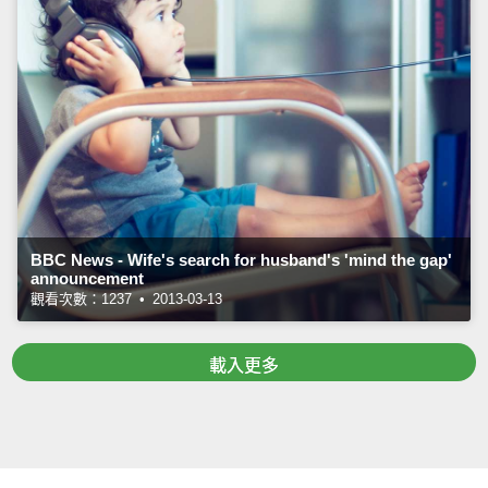
BBC News - Wife's search for husband's 'mind the gap'
announcement
觀看次數：1237 • 2013-03-13
載入更多