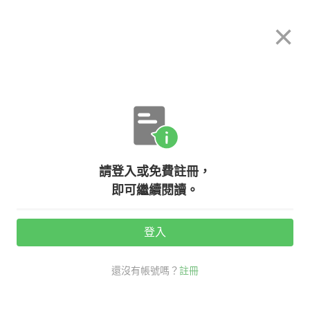
希平方
×
攻其不背
立即使用
App 開放下載中
購買課程
登入/註冊
英文專欄教學
請登入或免費註冊，
【美食英文】I Love Chinese
即可繼續閱讀。
Food！金髮小美女Alison Gold教你
中國菜英文
登入
還沒有帳號嗎？
註冊
活動期間：
7/31 ~ 8/28