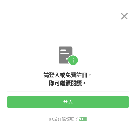
希平方
×
攻其不背
立即使用
App 開放下載中
購買課程
登入/註冊
英文專欄教學
請登入或免費註冊，
新年文化習俗，『貼春聯』、『領紅
即可繼續閱讀。
包』英文怎麼說？
登入
活動期間：
7/31 ~ 8/28
還沒有帳號嗎？
註冊
時事英文
戒掉台式破英文
紅包 英文