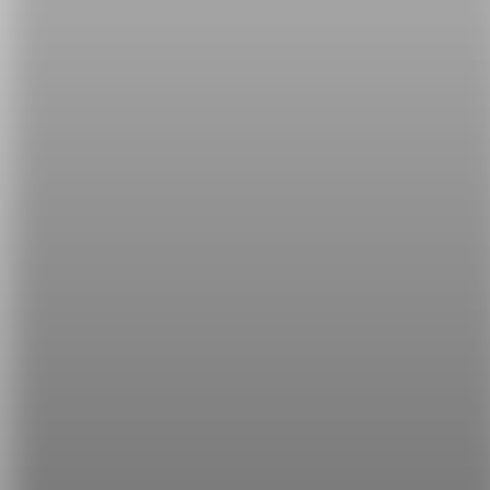
單說：visit my wife's parents / in-laws。若你是已婚
女性，就可以說：visit my parents / family / childhood
home。
visit friends and relatives 拜訪親友
春節期間，大家總會到親友家拜年、送禮，敘敘舊，
也更新近況，是很溫暖的事情呢！
準備好要迎接新年了嗎？學習上面實用的英文說法，
迎接更充實的一年吧！