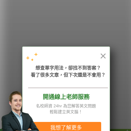
希平方
學英文的新希望
HOPE English 希平方學英文
×
想查單字用法，卻找不到答案？
加入我們 / 追蹤：
看了很多文章，但下次還是不會用？
開通線上老師服務
電話：02-2727-1778
( 週一至週五 9:00-12:00、13:30-18:00，國定假日除外 )
E-mail：service@hopenglish.com
名校師資 24hr 為您解答英文問題
統編：24746401
輕鬆建立英文腦！
攻其不背
ICRT
隱私權與服務條款
精選影片
翰林
說明與導覽
我想了解更多