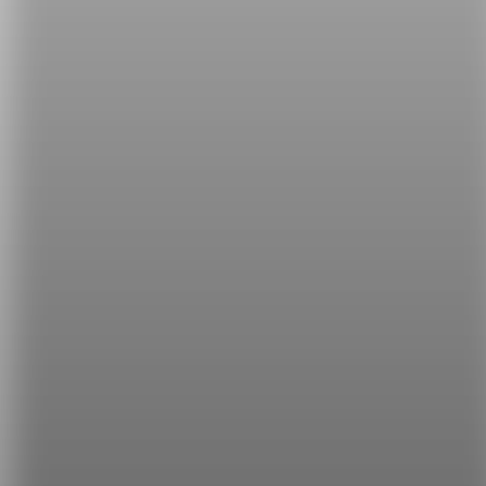
克力只含有可可油（cocoa butter），並沒有可可的成
份。
影片來源：
watchsuperfoods
希平方
學英文的新希望
HOPE English 希平方學英文