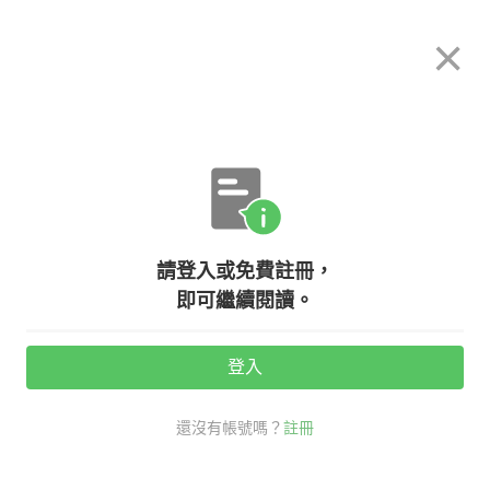
希平方
×
攻其不背
立即使用
App 開放下載中
購買課程
登入/註冊
英文專欄教學
請登入或免費註冊，
巧克力英文教學，甜蜜蜜的超級食
即可繼續閱讀。
物！
登入
活動期間：
7/31 ~ 8/28
還沒有帳號嗎？
註冊
antioxidants
抗氧化劑
生活英文
看英文學新知