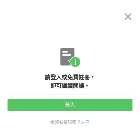
希平方
×
攻其不背
立即使用
App 開放下載中
購買課程
登入/註冊
英文專欄教學
請登入或免費註冊，
【老師救救我】be used to 與 used
即可繼續閱讀。
to 怎麼用才對？
登入
活動期間：
7/31 ~ 8/28
還沒有帳號嗎？
註冊
老師救救我
考試英文
used to 用法