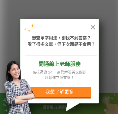
學英文的新希望
HOPE English 希平方學英文
×
加入我們 / 追蹤：
想查單字用法，卻找不到答案？
看了很多文章，但下次還是不會用？
開通線上老師服務
電話：02-2727-1778
( 週一至週五 9:00-12:00、13:30-18:00，國定假日除外 )
E-mail：service@hopenglish.com
名校師資 24hr 為您解答英文問題
統編：24746401
輕鬆建立英文腦！
攻其不背
ICRT
隱私權與服務條款
精選影片
翰林
說明與導覽
我想了解更多
每日片語
關於我們
專欄教學
媒體報導
工作能力讓你把事情做好
語言能力卻讓你出色