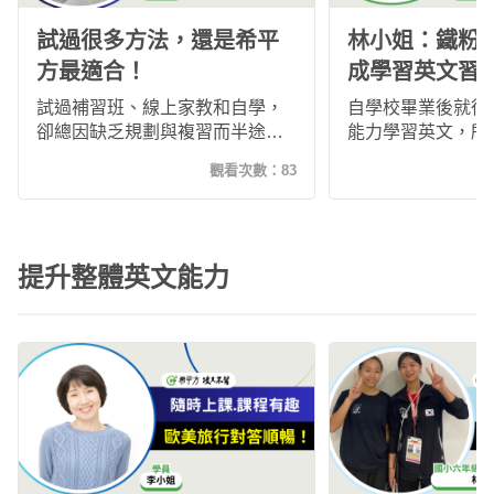
試過很多方法，還是希平
林小姐：鐵粉
方最適合！
成學習英文習
學信心大增！
試過補習班、線上家教和自學，
自學校畢業後就很
卻總因缺乏規劃與複習而半途而
能力學習英文，所
廢。直到接觸希平方「攻其不
薦下加入了希平方
觀看次數：
83
背」，透過真實影片、系統化複
畫的督促下養成時
習與彈性學習，讓我養成每天學
慣，2024年有機
英文的習慣，也逐步提升聽力、
賓，原本挺擔心語
口說與閱讀能力，真正找到適合
沒想到適應良好約
提升整體英文能力
自己的英文學習方式。
付自如，也多次安
行，現在的我對英
增，不僅持續學習
未來能規劃更多的