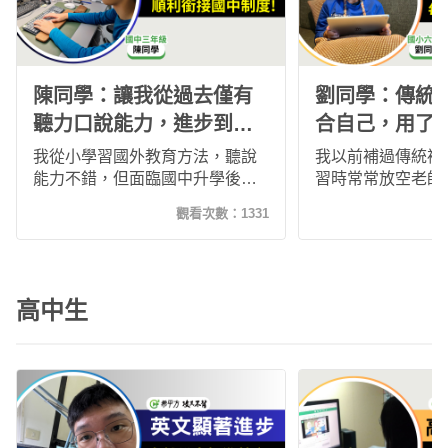
陳同學：讓我從過去僅有
劉同學：傳統
聽力口說能力，進步到兼
合自己，用了
具讀寫、單詞、文法能力
文成績大幅提
我從小學習國外教育方法，聽說
我以前補過傳統補
的提升！
能力不錯，但面臨國中升學後就
習時常常放空老師
發現自己面對學校英語考試程度
己也不知道要開口
觀看次數：
1331
不夠！爸爸幫我找到了希平方，
來在媽媽的鼓勵下
想要補強我文法及單詞的考試能
方攻其不背，學習
力，我學習後發現竟能無痛銜
文成績大幅進步，
接，因為希平方的語課程非常貼
學校參加英語讀者
高中生
近生活，而且獨特的五次間隔學
員，面對外師溝通
習法，讓我能夠在自然的情境
我就要升上國中了
下，記憶單詞及語法，再加上我
英語讀說讀寫皆持
也學習了玩轉文法課程，讓我對
媽媽讓我加入希平
英文學習有全新的認識和體驗，
提高了我的英文水平和信心！