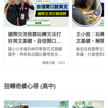
國際交流我靠玩轉文法打
王小姐：玩轉
好英文基礎，自信開口說
文基礎，解開
英文！
法的疑惑！
國小六年級的林同學是花式跳繩
過去在校園學文法
國手，時常有出國比賽用英文與
背誦，只會遇到題
全世界各地的國手交流，由媽媽
解，但生活上要如
觀看次數：
1653
介紹加入玩轉文法增加英文能
當機，因此加入希
力，學習了2個月覺得進步不少，
想打好地基。學習
現在的她可以用英文聊更多，也
不僅能節省交通時
對自己更有自信！
也非常有趣紮實，
扭轉奇績心得 (高中)
懂的時態、發音問
期待能介紹這套課
子！