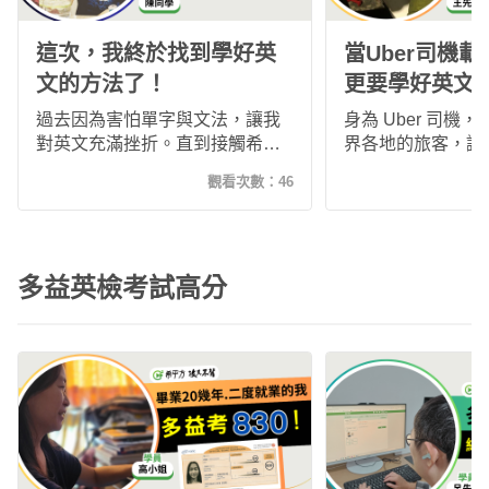
這次，我終於找到學好英
當Uber司機
文的方法了！
更要學好英文
過去因為害怕單字與文法，讓我
身為 Uber 司機
對英文充滿挫折。直到接觸希平
界各地的旅客，讓
方，透過真實情境與反覆練習，
文的重要性。透過
觀看次數：
46
我逐漸建立語感，不再死背單
不背」，利用真實
字，也開始敢開口說英文。這段
習，我逐漸提升聽
學習旅程讓我重新找回英文學習
有自信與外國旅客
的信心與樂趣。
真正融入工作與生
多益英檢考試高分