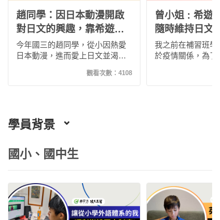
趙同學：因日本動漫開啟
曾小姐 : 希
對日文的興趣，靠希遊日
隨時維持日文
記往自己的夢想更邁進！
日文水平！
今年國三的趙同學，從小因熱愛
我之前在補習班學
日本動漫，進而愛上日文並渴望
於疫情關係，為了
學習日文，疫情期間透過希遊日
文、維持語感，並
觀看次數：
4108
記在家自主線上學習，不僅讓他
及說的能力，我轉
奠定了日文學習的基礎，更打開
程的懷抱。希平方
他學習的熱忱與目標，期許自己
跟傳統的語言學習
未來日文能更上一層樓，朝繪製
同，跳脫制式課程
日本動漫的目標邁進！
來相當實用、有趣
學員背景
教的日文都是很常
因此能引發我持續
國小、國中生
搭配五次學習法，
中就能將所學的日
了呢！