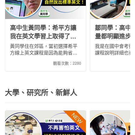
高中生黃同學：希平方讓
鄒同學：高中
我在英文學習上取得了顯
量都明顯進步
著的進步！
提升起來了！
黃同學住在郊區，當初選擇希平
我是在國中會考後
方線上英文課程是因為能夠省去
課程說明詳細也有
通勤成本，也能在任何時間地點
習很有效率，後來
觀看次數：
2280
進行學習！加入希平方約2年多的
車也能利用時間閉
時間，在聽力、口說、單字量、
一開始的努力沒有
寫作都有明顯的提升，也逐漸有
中英文成績上，但
西方人的思考方式與邏輯，推薦
聽力測驗愈來愈不
大學、研究所、新鮮人
給想要追求英文進步的同學！
能跟上，單字量也
速的作答，對於英
信心大增！