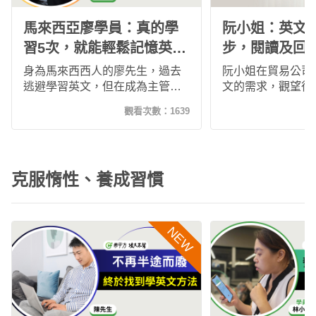
馬來西亞廖學員：真的學
阮小姐：英文
習5次，就能輕鬆記憶英
步，閱讀及回覆英
文，更能與外國人自在溝
速度也變快了
身為馬來西西人的廖先生，過去
阮小姐在貿易公司
通！
逃避學習英文，但在成為主管
文的需求，觀望很
後，英文能力變成必備的技能，
後，覺得聽力進步
觀看次數：
1639
於是他加入了希平方，也認為希
email和語感都
平方這樣完整規劃的學習系統非
有設計期限反而是
常適合他，現在的他在外商公司
課的動力，再加上
和外國同事都能自在地溝通，能
計畫，除了有額外
克服惰性、養成習慣
看到自己的進步真的非常有成就
內的鐵友們也會互
感！
幫助自己不少！