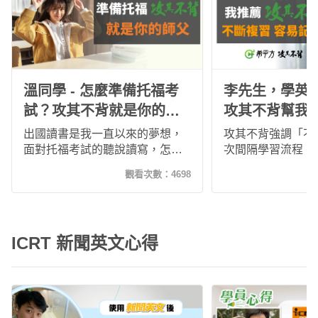
要狠下心逼自己學
到不一樣的境界。
溫同學 - 怎麼準備托福考
李先生，學英
試？攻其不背就是你的師
攻其不背幫我
傅！
出國讀書是我一直以來的夢想，
攻其不背強調「不
面對托福考試的聽說讀寫，怎麼
次間隔學習流程，
做到？如何開始？高中老師怎麼
住學過的英文，不
觀看次數：
4698
沒有教？我很感謝希平方這位師
能力，還增進了英
父！透過希平方一步一步的課程
度。
操作，我從鴨子聽雷，到可以一
口氣聽完五分鐘的英文教授授
ICRT 新聞英文心得
課，並答對托福題目，是希平方
讓我懂得『師父領進門』這句話
的重要性！