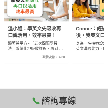
溫小姐：學英文先吸收再
Connie：經
口說活用，效率最高！
後，我英文口
師稱讚了！
跟著希平方 - 「五次間隔學習
身為一名接案設計
法」系統化地吸收課程，再到 Hi
英文溝通能力，能
家教活用英文口說，學習中每一
多國際的案子，然
觀看次數：
3288
步都在創造屬於自己的英文環
己從來沒有跟外國
境，真心推薦「希平方與 Hi 家教
會，一直很擔心直
真人視訊課程」，給想要提升英
課程會適應不來。
文能力的大家！
有推出真人課程，
增加英文口說實戰
個國際案子的機會
諮詢專線