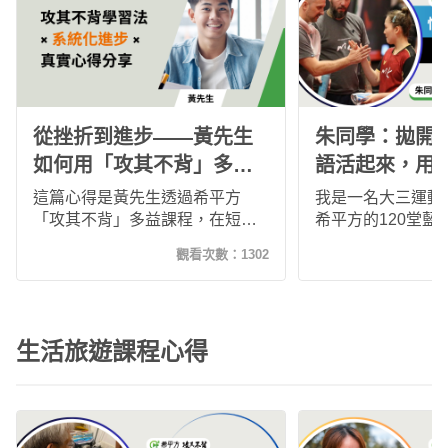
速！我想這就是長久使用扭轉奇
績課程所帶來的"奇蹟"吧！而我也
會繼續使用下去！
從挫折到進步——黃先生
朱同學：拋開
如何用「攻其不背」多益
語活起來，用
課程有效提升英語力
文，記得更快
這篇心得是黃先生透過希平方
我是一名大三運動
「攻其不背」多益課程，在短時
希平方的120堂藍
間內有效提升英文能力與多益成
沒特別背單字的情況
觀看次數：
1302
績的學習歷程。從目標設定、系
分。課程以語境學
統化規劃到實用化記憶技巧，他
讓我在聽說讀寫上
逐步克服了英文基礎薄弱的困
國比賽時，能自信
難，不僅成績進步，也養成自律
溝通，並積極參與
生活旅遊課程心得
學習的習慣。這次的經驗讓他深
展國際視野。這段
信，找到對的方法並堅持下去，
深刻體會語言的價
就能突破自我、迎向更高的目
標。