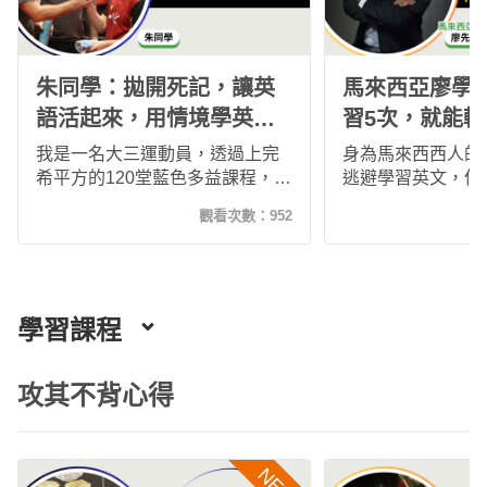
朱同學：拋開死記，讓英
馬來西亞廖學
語活起來，用情境學英
習5次，就能
文，記得更快、更久！
文，更能與外
我是一名大三運動員，透過上完
身為馬來西西人的
通！
希平方的120堂藍色多益課程，在
逃避學習英文，但
沒特別背單字的情況下考取600多
後，英文能力變成
觀看次數：
952
分。課程以語境學習取代死記，
於是他加入了希平
讓我在聽說讀寫上全面進步。出
平方這樣完整規劃
國比賽時，能自信流利地用英語
常適合他，現在的
溝通，並積極參與語言交換，拓
和外國同事都能自
展國際視野。這段學習歷程讓我
看到自己的進步真
學習課程
深刻體會語言的價值與實用性。
感！
攻其不背心得