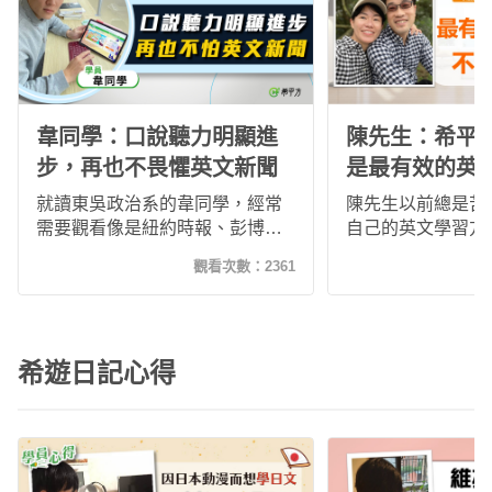
韋同學：口說聽力明顯進
陳先生：希平
步，再也不畏懼英文新聞
是最有效的英
讓我不用背就
就讀東吳政治系的韋同學，經常
陳先生以前總是苦
需要觀看像是紐約時報、彭博、
自己的英文學習方
CNN......等國外新聞，艱深的內容
希平方新聞英文課
觀看次數：
2361
總是令他感到厭煩，但在上了希
隔學習法所吸引而
平方與ICRT共同推出的新聞英文
大聲朗誦突破記憶
後，不僅不再畏懼這些艱澀難懂
意死背就可以輕鬆
的英文新聞，聽力口說也大大進
容，聽讀能力都有
希遊日記心得
步！
學習文法知識，超
得的學習成效，享
獲得的成就感。