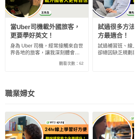
當Uber司機載外國旅客，
試過很多方法
更要學好英文！
方最適合！
身為 Uber 司機，經常接觸來自世
試過補習班、線上
界各地的旅客，讓我深刻體會英
卻總因缺乏規劃與
文的重要性。透過希平方「攻其
廢。直到接觸希平
觀看次數：
62
不背」，利用真實影片與反覆練
背」，透過真實影
習，我逐漸提升聽說能力，也更
習與彈性學習，讓
有自信與外國旅客交流，讓英文
英文的習慣，也逐
真正融入工作與生活。
口說與閱讀能力，
職業婦女
自己的英文學習方