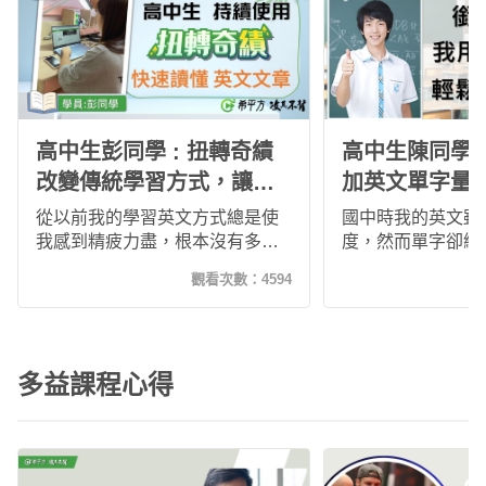
高中生彭同學 : 扭轉奇績
高中生陳同學
改變傳統學習方式，讓我
加英文單字量
快速讀懂英文文章
從以前我的學習英文方式總是使
國中時我的英文雖
我感到精疲力盡，根本沒有多餘
度，然而單字卻總
的時間可以讓我複習學到的英文
文法句型也一知半
觀看次數：
4594
文法，於是為了在升上高中前能
暑假，我無痛學習
提升自己的英文實力，我開始使
透過不斷複習讓我
用希平方專門針對高中英文的扭
量，清楚的課程講
轉奇績課程，而這樣的學習方
知半解！
多益課程心得
式，徹底改變了我！我變得更有
精神去複習學過的課程，甚至還
學得更多更完整。我持續使用到
高二階段，發現自己在閱讀英文
文章的速度竟比以往還要來的快