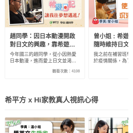
趙同學：因日本動漫開啟
曾小姐 : 希
對日文的興趣，靠希遊日
隨時維持日文
記往自己的夢想更邁進！
日文水平！
今年國三的趙同學，從小因熱愛
我之前在補習班學
日本動漫，進而愛上日文並渴望
於疫情關係，為了
學習日文，疫情期間透過希遊日
文、維持語感，並
觀看次數：
4108
記在家自主線上學習，不僅讓他
及說的能力，我轉
奠定了日文學習的基礎，更打開
程的懷抱。希平方
他學習的熱忱與目標，期許自己
跟傳統的語言學習
未來日文能更上一層樓，朝繪製
同，跳脫制式課程
希平方 x Hi家教真人視訊心得
日本動漫的目標邁進！
來相當實用、有趣
教的日文都是很常
因此能引發我持續
搭配五次學習法，
中就能將所學的日
了呢！