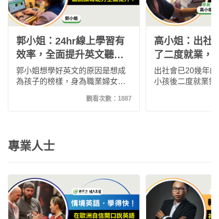
郭小姐：24hr線上學習有
高小姐：出社會
效率，全面提升英文聽說
了二度就業，
讀寫能力！
半月準備多益考
郭小姐想學好英文的原因是想成
出社會已20幾年
為孩子的榜樣，身為職業婦女的
小孩後二度就業需
她時間非常有限，故選擇能夠
重拾之前加入的希
觀看次數：
1887
24hr線上學習的希平方攻其不
程，在1個多月穩定
背，一開始學習有點緩慢到現在
幾堂課，感受到了
漸入佳境，英文聽力也大大進
步真的可以跨越各
步！現在她已推薦兒子一起加入
限，考到了多益83
專業人士
學習的行列，也推薦給想學好英
也很滿足，也趁這
文的你，現在就開始行動吧！
定的前進，讓英文