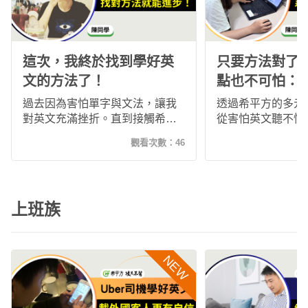
這次，我終於找到學好英
只要方法對了
文的方法了！
點也不可怕：
學習心得
過去因為害怕單字與文法，讓我
透過希平方的多元
對英文充滿挫折。直到接觸希平
從害怕英文聽不懂
方，透過真實情境與反覆練習，
握各種口音。課程
觀看次數：
46
我逐漸建立語感，不再死背單
練、字幕與重點字
字，也開始敢開口說英文。這段
「聽過」進步到真
學習旅程讓我重新找回英文學習
這段學習歷程不僅
的信心與樂趣。
力，也讓我重新找
上班族
樂趣與自信。