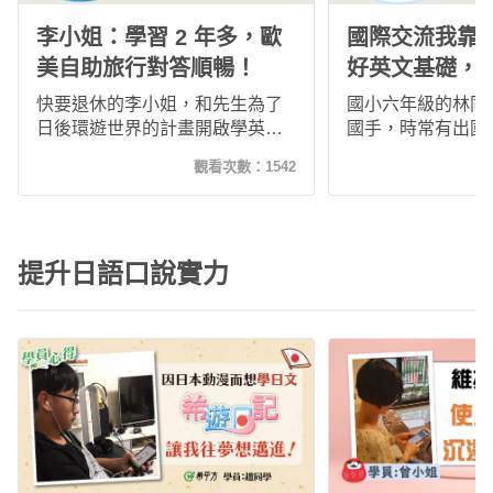
李小姐：學習 2 年多，歐
國際交流我靠
美自助旅行對答順暢！
好英文基礎，
英文！
快要退休的李小姐，和先生為了
國小六年級的林同
日後環遊世界的計畫開啟學英文
國手，時常有出國
之路，加入希平方除了考量需自
全世界各地的國手
觀看次數：
1542
然記憶外，隨時隨地都能上課也
介紹加入玩轉文法
是非常方便的，此外課程多元有
力，學習了2個月
趣，能有效吸引自己持續上課，
現在的她可以用英
現在她和先行到歐美自助旅行完
對自己更有自信！
提升日語口說實力
全沒問題，對答順暢！推薦給想
學英語的朋友們！