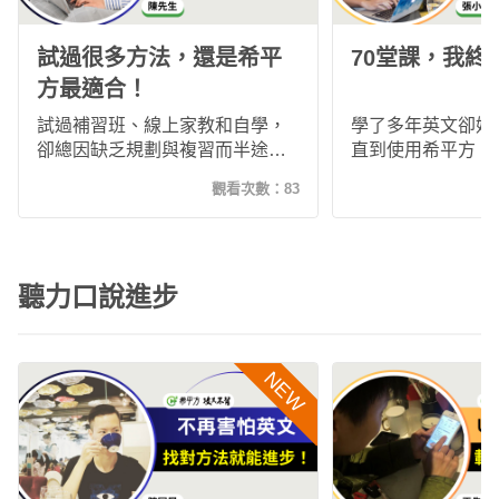
試過很多方法，還是希平
70堂課，我終
方最適合！
試過補習班、線上家教和自學，
學了多年英文卻始
卻總因缺乏規劃與複習而半途而
直到使用希平方「
廢。直到接觸希平方「攻其不
才找到真正適合自
觀看次數：
83
背」，透過真實影片、系統化複
式。透過反覆練習
習與彈性學習，讓我養成每天學
材，我逐步提升聽
英文的習慣，也逐步提升聽力、
感，也重新找回持
口說與閱讀能力，真正找到適合
力。
聽力口說進步
自己的英文學習方式。