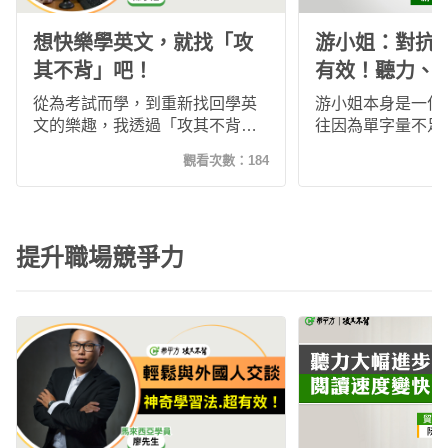
想快樂學英文，就找「攻
游小姐：對抗
其不背」吧！
有效！聽力、
升！
從為考試而學，到重新找回學英
游小姐本身是一位
文的樂趣，我透過「攻其不背」
往因為單字量不足
建立每天學習的習慣。循序漸進
一上課期間，過程
觀看次數：
184
的課程設計與反覆練習，讓單字
鴨講，導致學習品
自然記住、聽力與口說逐步提
但在使用希平方「
升，真正體會到學英文不必死
後，系統的高效複
背，也能有效進步。
有效吸收內化學過
提升職場競爭力
量倍增，無痛喚醒
文程度提升後的他
返職場！