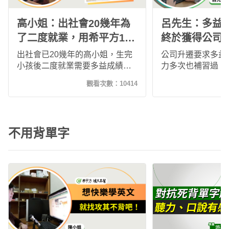
高小姐：出社會20幾年為
呂先生：多益進
了二度就業，用希平方1個
終於獲得公司
半月準備多益考到830分！
出社會已20幾年的高小姐，生完
公司升遷要求多益
小孩後二度就業需要多益成績，
力多次也補習過，
重拾之前加入的希平方多益課
益測驗仍無法達到
觀看次數：
10414
程，在1個多月穩定紮實的學習70
檻！後來決定加入
幾堂課，感受到了英文聽力的進
生只是按部就班的
步真的可以跨越各國腔調的局
系統步驟學習，沒
限，考到了多益830分！非常感動
了140分，終於通
不用背單字
也很滿足，也趁這個機會持續穩
數的要求！獲益良
定的前進，讓英文越來越進步！
平方！