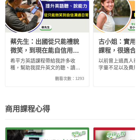
蔡先生：出國從只能禮貌
古小姐：實用
微笑，到現在能自信用英
課程，很適合
文溝通！
英文！
希平方英語課程帶給我許多收
以前曾上過真人視
穫，幫助我提升英文的聽、讀及
字量不足以及費用
單字記憶等各方面能力，在學習
合自己，後來加入
觀看次數：
1293
過程中，增強我的自信，可以開
遊課程，能利用小
口說些英語，寫作能力也有所進
間努力上課，感覺
步，對英語的文法和詞彙有了更
力、口說能力的流
深的理解。
步！
商用課程心得