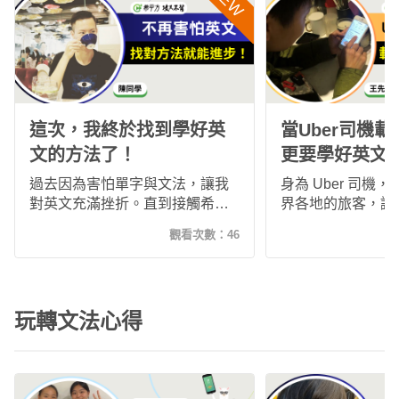
這次，我終於找到學好英
當Uber司機
文的方法了！
更要學好英文
過去因為害怕單字與文法，讓我
身為 Uber 司機
對英文充滿挫折。直到接觸希平
界各地的旅客，讓
方，透過真實情境與反覆練習，
文的重要性。透過
觀看次數：
46
我逐漸建立語感，不再死背單
不背」，利用真實
字，也開始敢開口說英文。這段
習，我逐漸提升聽
學習旅程讓我重新找回英文學習
有自信與外國旅客
的信心與樂趣。
真正融入工作與生
玩轉文法心得