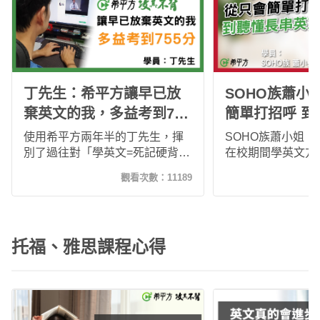
丁先生：希平方讓早已放
SOHO族蕭小
棄英文的我，多益考到755
簡單打招呼 到
分
文對話
使用希平方兩年半的丁先生，揮
SOHO族蕭小姐
別了過往對「學英文=死記硬背」
在校期間學英文方
的刻板印象，甚至開始對自己有
不錯，然而完全無
觀看次數：
11189
了新的目標 - 考到多益金色證
為了拓展人脈，增
書。重拾對英文信心的他，現在
會。因此參加希平方
英文已經如同生活中的一部份般
訓。持續 30 天
自然。
平方的學習法，跟
托福、雅思課程心得
方式真的完全不同
中，完全沒有死背
記起來了！ 從一
句子，到可以聽懂
文，真的很推薦攻