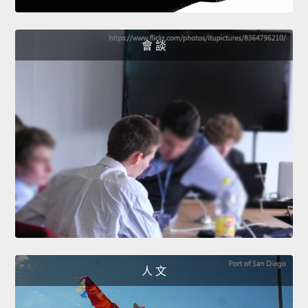
會 談
人 文