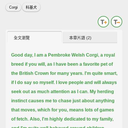
Corgi
科基犬
全文瀏覽
本章片語 (2)
Good day, I am a Pembroke Welsh Corgi, a royal
breed if you will,
as I have been a favorite pet of
the British Crown for many years.
I'm quite smart,
if I do say so myself.
I love people and will always
seek out as much attention as I can.
My herding
instinct causes me to chase just about anything
that moves,
which for you, means lots of games
of fetch.
Also, I'm highly dedicated to my family,