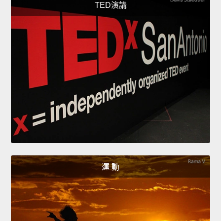
TED演講
運 動