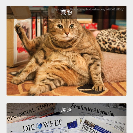
寵 物
經 濟