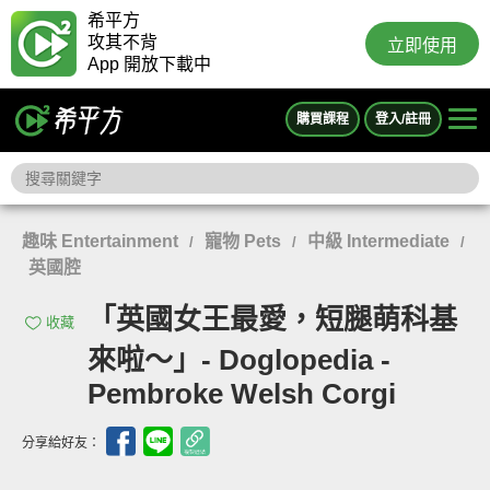
希平方
攻其不背
立即使用
App 開放下載中
購買課程
登入/註冊
趣味 Entertainment
寵物 Pets
中級 Intermediate
/
/
/
英國腔
「英國女王最愛，短腿萌科基
收藏
來啦～」- Doglopedia -
Pembroke Welsh Corgi
分享給好友：