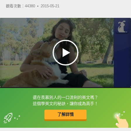
觀看次數：44380 •
2015-05-21
還在羨慕別人的一口流利的英文嗎？
框選或點兩下字幕可以直接查字典喔！
這個學英文的秘訣，讓你成為高手！
了解詳情
英
中
收錄佳句
功能升級