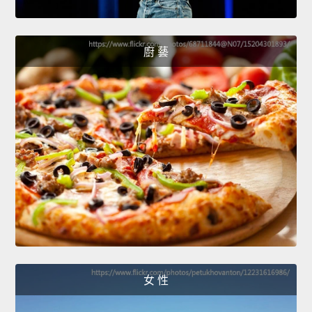
廚 藝
女 性