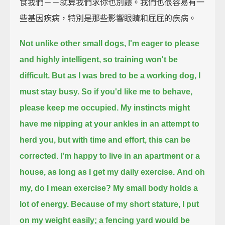
食我們－－就算我們求你也別餵。我們也很容易有一
些基因疾病，特別是那些影響眼睛和屁屁的疾病。
Not unlike other small dogs, I'm eager to please
and highly intelligent,
so training won't be
difficult.
But as I was bred to be a working dog, I
must stay busy.
So if you'd like me to behave,
please keep me occupied.
My instincts might
have me nipping at your ankles in an attempt to
herd you,
but with time and effort, this can be
corrected.
I'm happy to live in an apartment or a
house, as long as I get my daily exercise.
And oh
my, do I mean exercise?
My small body holds a
lot of energy.
Because of my short stature, I put
on my weight easily;
a fencing yard would be