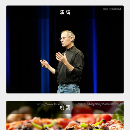
演 講
廚 藝