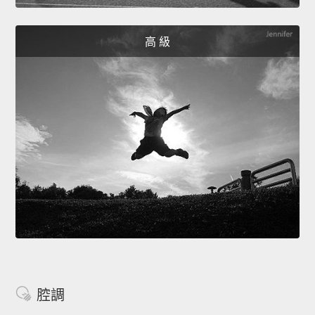
高 級
腔調