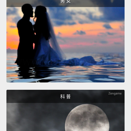
男 女
科 普