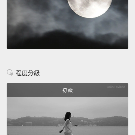
程度分級
初 級