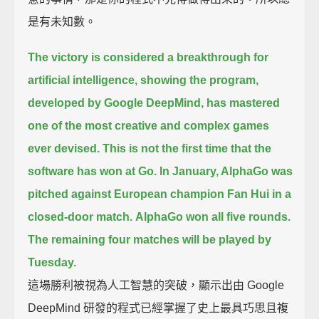
是有未知數。
The victory is considered a breakthrough for
artificial intelligence,
showing the program,
developed by Google DeepMind,
has mastered
one of the most creative and complex games
ever devised.
This is not the first time that the
software has won at Go.
In January, AlphaGo was
pitched against European champion Fan Hui in a
closed-door match.
AlphaGo won all five rounds.
The remaining four matches will be played by
Tuesday.
這場勝利被視為人工智慧的突破，顯示出由 Google
DeepMind 研發的程式已經掌握了史上最具巧思且複