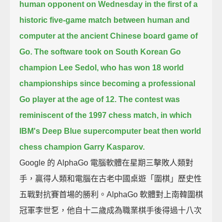
human opponent on Wednesday
in the first of a
historic five-game match between human and
computer at the ancient Chinese board game of
Go.
The software took on South Korean Go
champion Lee Sedol,
who has won 18 world
championships since becoming a professional
Go player at the age of 12.
The contest was
reminiscent of the 1997 chess match,
in which
IBM's Deep Blue supercomputer beat then world
chess champion Garry Kasparov.
Google 的 AlphaGo 電腦軟體在星期三擊敗人類對
手，贏得人類和電腦在古老中國桌遊「圍棋」歷史性
五戰對抗賽首場的勝利。AlphaGo 軟體對上南韓圍棋
冠軍李世乭，他自十二歲成為職業棋手後得過十八次