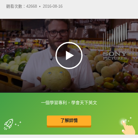
觀看次數：42668 •
2016-08-16
一個學習專利，學會天下英文
框選或點兩下字幕可以直接查字典喔！
了解詳情
英
中
收錄佳句
功能升級