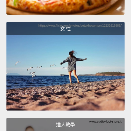
女 性
達人教學