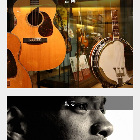
音 樂
勵 志