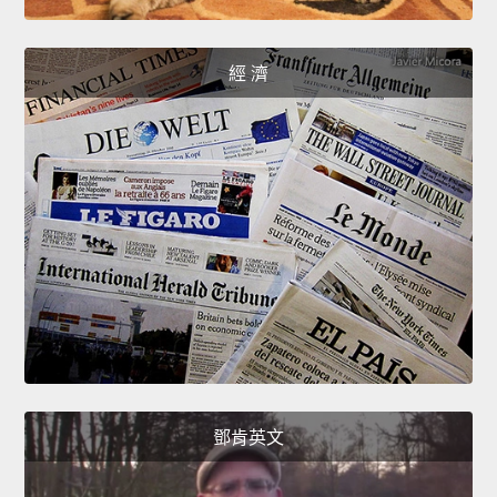
經 濟
鄧肯英文