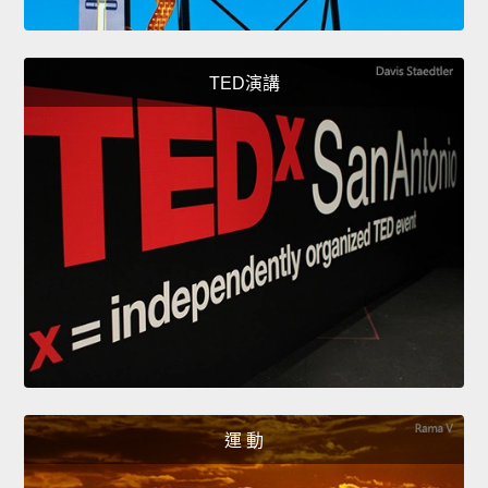
TED演講
運 動