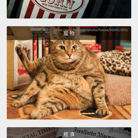
寵 物
經 濟