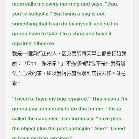
mom calls me every morning and says, "Dan,
you're fantastic."
But fixing a bag is not
something that I can do by myself,
and so I'm
gonna have to take it to a shop and have it
repaired.
Observe.
我是一個滿傑出的人，因為我媽每天早上都會打給我
說：「Dan，你好棒。」不過修補背包不是件我有辦
法自己做的事，所以我得把背包拿到店裡去修。注意
看。
"I need to have my bag repaired."
This means I'm
gonna pay somebody to do this for me.
This is
called the causative.
The formula is "have plus
the object plus the past participle."
See?
"I need
to have my bag repaired."