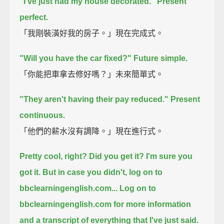
"I've just had my house decorated." Present
perfect.
「我剛裝潢好我的房子。」現在完成式。
"Will you have the car fixed?" Future simple.
「你能把車拿去修好嗎？」未來簡單式。
"They aren't having their pay reduced." Present
continuous.
「他們的薪水沒有調降。」現在進行式。
Pretty cool, right?
Did you get it?
I'm sure you
got it.
But in case you didn't, log on to
bbclearningenglish.com...
Log on to
bbclearningenglish.com for more information
and a transcript of everything that I've just said.