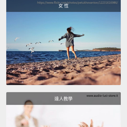
女 性
達人教學