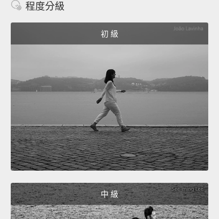
程度分級
初 級
中 級