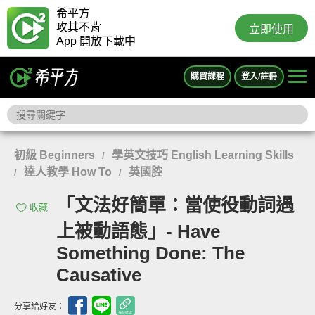
希平方
攻其不背
立即使用
App 開放下載中
購買課程
登入/註冊
初級 Beginners
學英文技巧 English Learning Skills
/
達人教學 How To
英國腔
/
/
「文法好簡單：當使役動詞遇
收藏
上被動語態」- Have
Something Done: The
Causative
分享給好友：