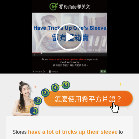
怎麼使用希平方片語？
have a lot of tricks up their sleeve
Stores
to