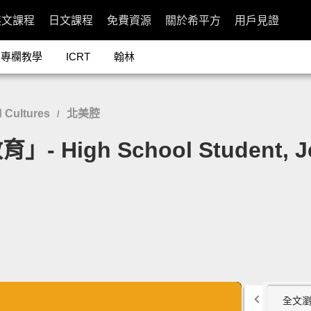
英文課程
日文課程
免費資源
關於希平方
用戶見證
專欄教學
ICRT
翰林
 Cultures
北美腔
/
h School Student, Jeff B
全文