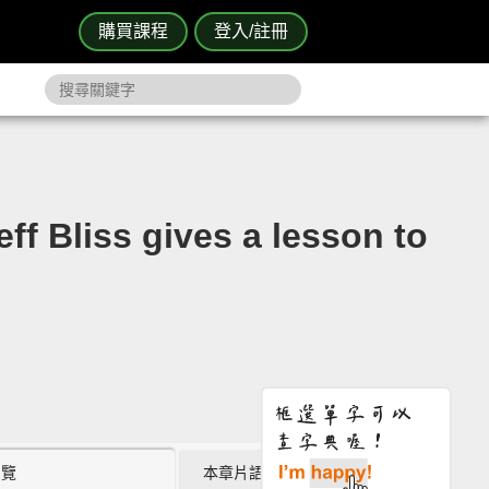
購買課程
登入/註冊
liss gives a lesson to
瀏覽
本章片語 (2)