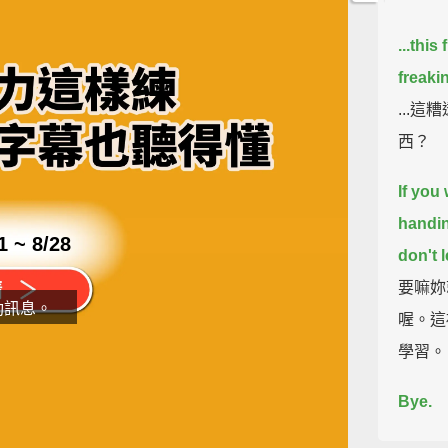
...this
freaki
...
西？
If you
handin
1 ~ 8/28
don't l
要嘛妳
動訊息。
喔。這
學習。
Bye.
片
掰掰。