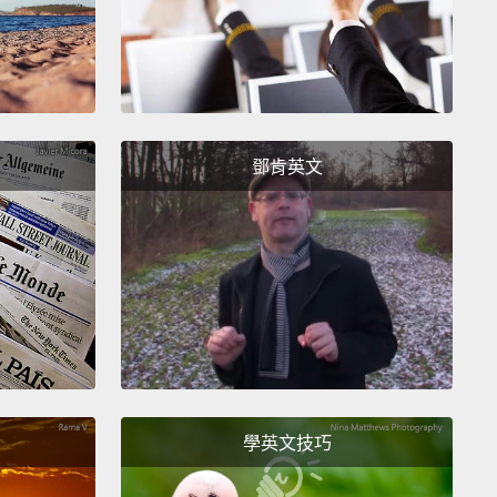
...妳得認真看待這個工作。這裡是這個國家的未來。而
上次所做的一樣來這裡發表一段聲明關於：「噢，這是
水支票(教書只是糊口的工作)...」的確，它是!但這可是
未來以及我的教育。
鄧肯英文
u go outside please?
你出去嗎？
re's a limit!
Well, I'm not bitching, but simply
 an observation.
是有個限度的!我不是在找碴，而只是在觀察。
Okay.
學英文技巧
。