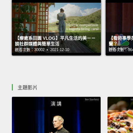
【療癒系田園 VLOG】平凡生活的美－－
【看時事學
談社群媒體與簡單生活
蘭？
觀看次數：30002 • 2021-12-10
觀看次數：36426
主題影片
演 講