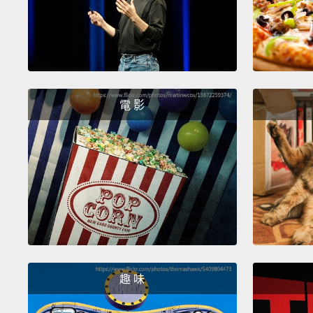
電 影
趣 味