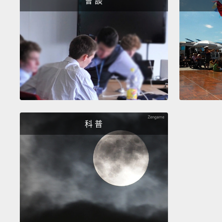
會 談
科 普