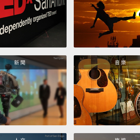
And no
like,
I'
how to
here, 
to take
現在我
妳可以
新 聞
音 樂
我什麼
點東西
Just g
快走吧