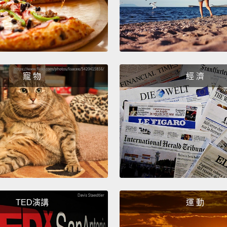
妳得要
當妳像
我的薪
國家的
寵 物
經 濟
Can yo
可以請
But the
making
但這可
Okay. 
TED演講
運 動
好。好