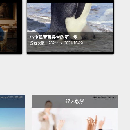
better? You gotta touch his freaking heart.
You
xpect a kid to change if all you do is just tell them.
子們來上妳的課？妳要他們對這堂課感到興奮？妳得站
邊，妳得讓他們雀躍不已。妳想要孩子改變並開始進
小企鵝寶寶長大的第一步
觀看次數：28244 • 2021-10-29
必須感動他X的那顆心。如果所有妳做的事情只是去告
，妳無法期盼孩子會改變。
ta...you gotta take this job serious. This is the
達人教學
of this nation.
And when you come in here like you
st time and make a statement
about, "Oh, this is my
k..." Indeed, it is!
But this is my country's future
 education.