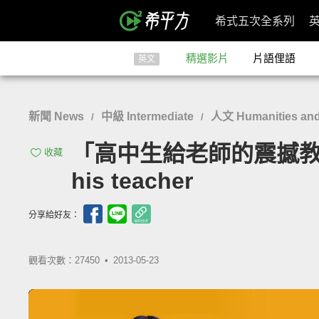
希式五次全系列
精選影片
片語俚語
英文
新聞 News
中級 Intermediate
人文 Humanities and
/
/
「高中生給老師的震撼教育」- Hig
收藏
his teacher
分享給好友：
觀看次數：27450 •
2013-05-23