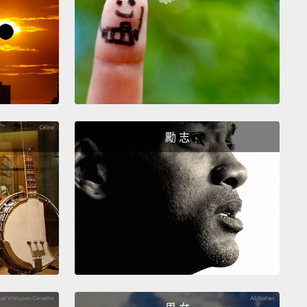
w I will leave. You're welcome!
And if you would
ll teach you a little more so you can actually learn
 teach a freaking class,
because since I've got
I've done nothing but reading packets.
So don't try
 credibility for teaching me jack.
會離開。不用客氣!如果妳喜歡，我會再多教妳一點以讓
真的學會如何教一堂該死的課，因為從我到這裡以來，
勵 志
都沒做，只是在閱讀講義。所以別試圖以教我那麼一丁
而想居功。
o. Bye.
Close the door.
。掰掰。帶上門。