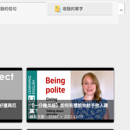
收錄的佳句
收錄的單字
you're just getting mad because I'm pointing out the
s. No! Because you're wasting my time.
只是因為我點出事實而惱羞成怒。不是!因為你在浪費我
。
m not wasting your time. I'm telling you what you
o do.
不是在浪費妳的時間。我是在跟妳說妳得做的事情。
t!
!
好運與厄
【一分鐘英語】如何有禮貌地給予他人建
nt kids to come in your class? You want them to
議？
觀看次數：37267 • 2021-12-03
ited for this?
You gotta come in here and you gotta
hem excited.
You want a kid to change and start