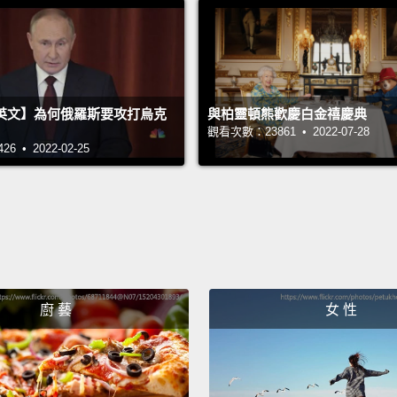
doing 
can't e
妳要孩
過來這
英文】為何俄羅斯要攻打烏克
與柏靈頓熊歡慶白金禧慶典
觀看次數：23861 • 2022-07-28
步？你
 • 2022-02-25
訴他們
Bye.
掰掰。
You got
廚 藝
女 性
future 
did la
paychec
and my