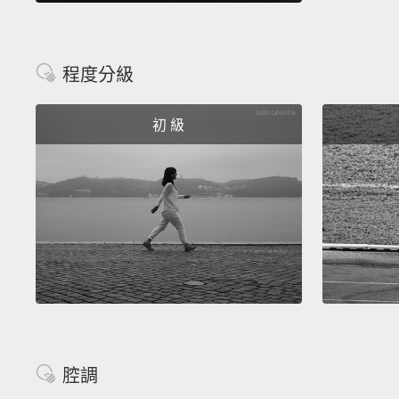
程度分級
初 級
腔調