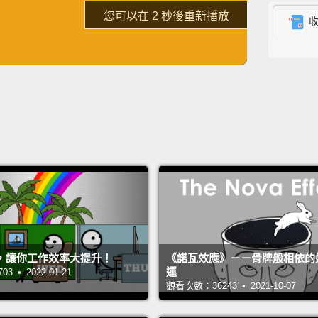
了解詳情
重新播放
Well, 
obviou
英
中
免費功能
功能升級
嗯，妳
的時間
No, I'
need t
不，我
Get ou
滾出去
，讓你工作效率大提升！
《諾瓦效應》－－骨牌般相依的
You wa
運
 • 2022-01-21
觀看次數：36243 • 2021-10-07
get exc
make t