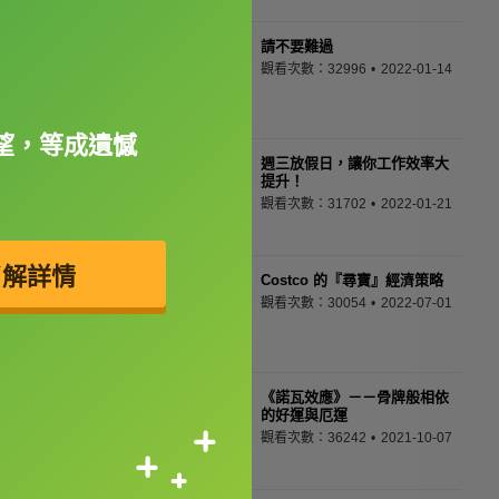
請不要難過
觀看次數：32996
2022-01-14
望，等成遺憾
週三放假日，讓你工作效率大
提升！
觀看次數：31702
2022-01-21
了解詳情
Costco 的『尋寶』經濟策略
觀看次數：30054
2022-07-01
《諾瓦效應》－－骨牌般相依
的好運與厄運
觀看次數：36242
2021-10-07