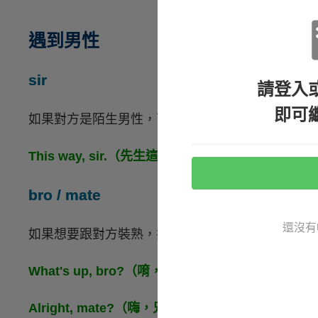
遇到男性
sir
請登入
即可
如果對方是陌生男性，可以直接用
sir
來稱呼對方
This way, sir.（先生這邊請。）
bro / mate
還沒有
如果想要跟對方裝熟，拉近距離，可以用美式英文
What's up, bro?（唷，兄弟！）
Alright, mate?（嗨，兄弟！）