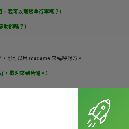
adam?（小姐，我可以幫您拿行李嗎？）
麼需要協助的嗎？）
文，也可以用
madame
來稱呼對方。
.（小姐您好。歡迎來到台灣。）
這個用法相對沒那麼正式喔，舉個例子：
nzipped.（小姐不好意思。你後背包沒關。）