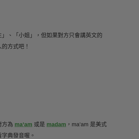
生」、「小姐」，但如果對方只會講英文的
人的方式吧！
對方為
ma’am
或是
madam
，ma’am 是美式
看字典發音喔。