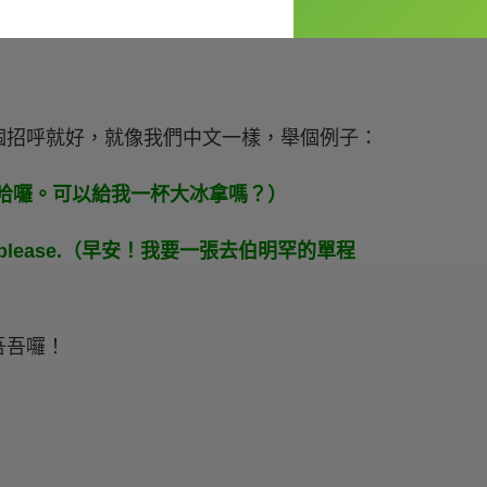
個招呼就好，就像我們中文一樣，舉個例子：
, please?（哈囉。可以給我一杯大冰拿嗎？）
mingham, please.（早安！我要一張去伯明罕的單程
吾吾囉！