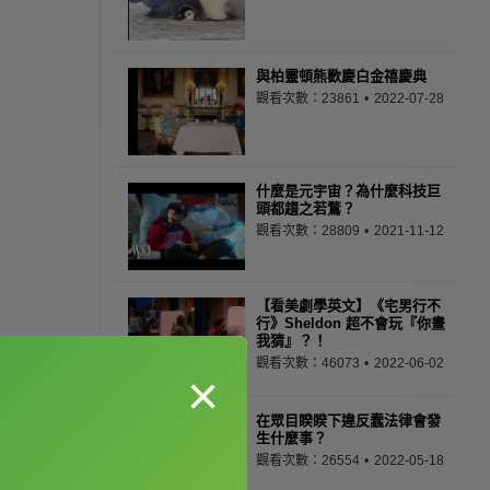
與柏靈頓熊歡慶白金禧慶典
觀看次數：23861
2022-07-28
什麼是元宇宙？為什麼科技巨
頭都趨之若鶩？
觀看次數：28809
2021-11-12
【看美劇學英文】《宅男行不
行》Sheldon 超不會玩『你畫
我猜』？！
觀看次數：46073
2022-06-02
×
在眾目睽睽下違反蠢法律會發
生什麼事？
觀看次數：26554
2022-05-18