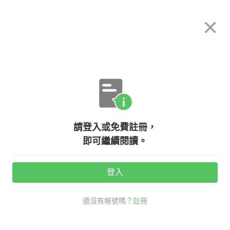
希平方
×
攻其不背
立即使用
App 開放下載中
購買課程
登入/註冊
英文專欄教學
請登入或免費註冊，
讀《愛麗絲夢遊仙境》學英文片語，
即可繼續閱讀。
chase white rabbits 追白兔？英文
是什麼意思？
登入
還沒有帳號嗎？
註冊
活動期間：
7/31 ~ 8/28