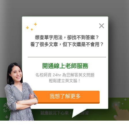
HOPE English 希平方學英文
×
加入我們 / 追蹤：
想查單字用法，卻找不到答案？
看了很多文章，但下次還是不會用？
開通線上老師服務
電話：02-2727-1778
( 週一至週五 9:00-12:00、13:30-18:00，國定假日除外 )
E-mail：service@hopenglish.com
名校師資 24hr 為您解答英文問題
統編：24746401
輕鬆建立英文腦！
攻其不背
ICRT
隱私權與服務條款
精選影片
翰林
說明與導覽
我想了解更多
每日片語
關於我們
專欄教學
媒體報導
當你的能力還駕馭不了目標時
就應該沉下心來，不斷練習
版權所有 © 2013-2026 希平方科技股份有限公司 All Rights Reserved.