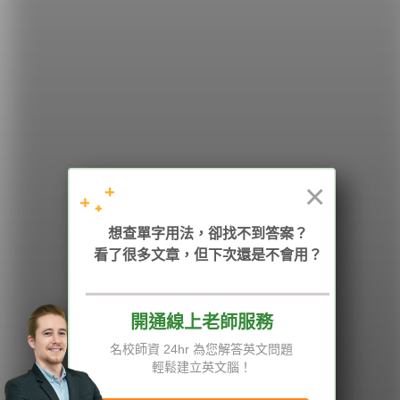
希平方
學英文的新希望
HOPE English 希平方學英文
×
加入我們 / 追蹤：
想查單字用法，卻找不到答案？
看了很多文章，但下次還是不會用？
開通線上老師服務
電話：02-2727-1778
( 週一至週五 9:00-12:00、13:30-18:00，國定假日除外 )
E-mail：service@hopenglish.com
名校師資 24hr 為您解答英文問題
統編：24746401
輕鬆建立英文腦！
攻其不背
ICRT
隱私權與服務條款