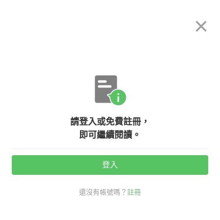
希平方
×
攻其不背
立即使用
App 開放下載中
購買課程
登入/註冊
英文專欄教學
請登入或免費註冊，
『我超愛狗！』除了『I like dogs
即可繼續閱讀。
very much.』還可以怎麼說？
登入
活動期間：
7/31 ~ 8/28
還沒有帳號嗎？
註冊
生活英文
NG 英文
口說英語充電站