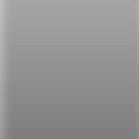
延伸閱讀：
1.
「為什麼人類會那麼喜歡汪星人？」
2.
【NG 英文】『你懂我的意思嗎？』不能說 Do you
understand?
所有【NG 英文】系列文章，破解你的
英文癌：
破解【NG 英文】，讓你的英文更道地！