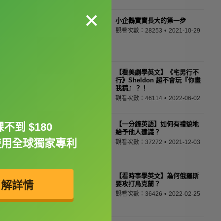
×
小企鵝寶寶長大的第一步
觀看次數：28253
2021-10-29
【看美劇學英文】《宅男行不
行》Sheldon 超不會玩『你畫
我猜』？！
觀看次數：46114
2022-06-02
【一分鐘英語】如何有禮貌地
不到 $180
給予他人建議？
使用全球獨家專利
觀看次數：37272
2021-12-03
【看時事學英文】為何俄羅斯
了解詳情
要攻打烏克蘭？
觀看次數：36426
2022-02-25