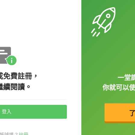
心碎的你可能會崩潰：
ng married.（嘿，我聽說孔劉要結婚了耶。）
（什麼？！我不接受！）
或免費註冊，
 birthday, but I wasn't having any of it!
一堂課
繼續閱讀。
不接受！）
你就可以
登入
meone / something is unamused, not
帳號嗎？
註冊