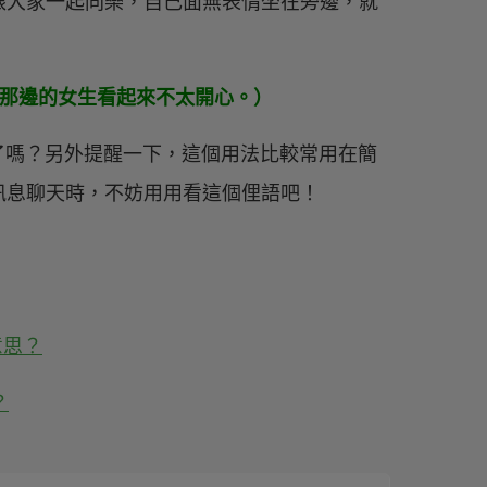
跟大家一起同樂，自己面無表情坐在旁邊，就
ing it.（坐在那邊的女生看起來不太開心。）
 的意思了嗎？另外提醒一下，這個用法比較常用在簡
訊息聊天時，不妨用用看這個俚語吧！
意思？
？