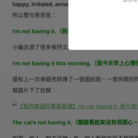
happy, irritated, annoyed, and et
所以整句意思是：
I'm not having it.（我不開心、我很生氣。）
小編去滑了很多推特文章，發現很多人要表達自己
I'm not having it this morning.（我今天早上
還有上一次美籍老師傳了一張圖給我，一堆快樂的
幫圖片下了註解：
The cat’s not having it.（貓貓看起來沒有很開心