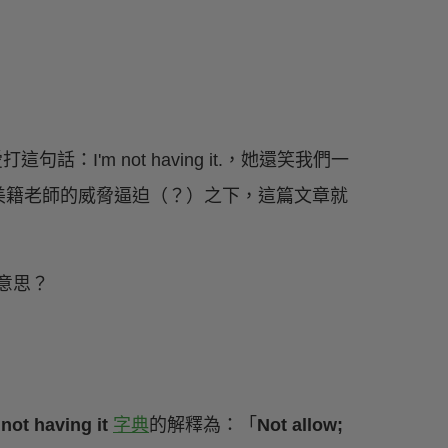
話：I'm not having it.，她還笑我們一
美籍老師的威脅逼迫（？）之下，這篇文章就
。
個
not having it
字典
的解釋為：「
Not allow;