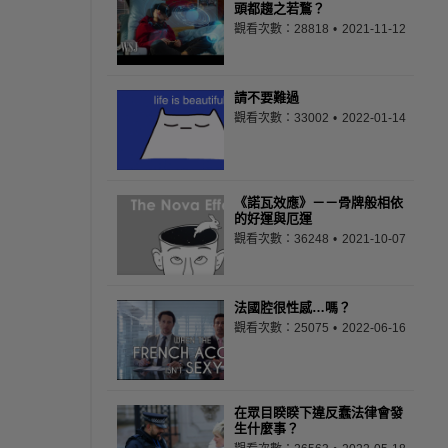
頭都趨之若鶩？
觀看次數：28818
2021-11-12
請不要難過
觀看次數：33002
2022-01-14
《諾瓦效應》－－骨牌般相依
的好運與厄運
觀看次數：36248
2021-10-07
法國腔很性感…嗎？
觀看次數：25075
2022-06-16
在眾目睽睽下違反蠢法律會發
生什麼事？