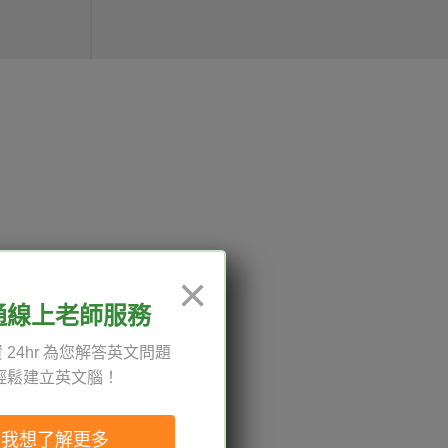
12:00、13:30-18:00，國定
×
通線上老師服務
 24hr 為您解答英文問題
輕鬆建立英文腦！
權與服務條款
與導覽
我想了解更多