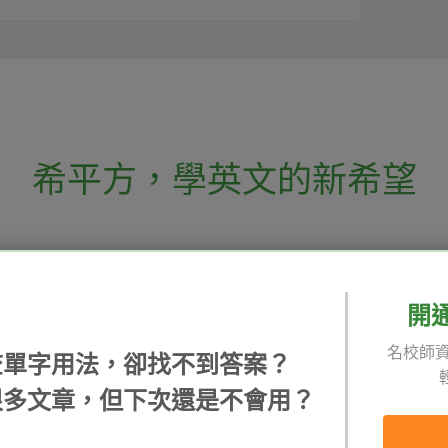
希平方
，
學英文的新希望
電話：02-2727-1778
( 週一至週五 9:00-
 English 希平方學英文
假日除外 )
E-mail：service@hopenglish.com
開
統編：24746401
名校師資
查單字用法，卻找不到答案？
 / 追蹤：
攻其不背
ICRT
隱私
很多文章，但下次還是不會用？
精選影片
翰林
說明
每日片語
關於我們
專欄教學
媒體報導