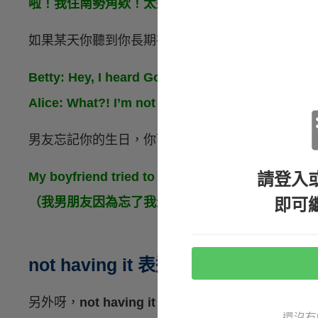
啦！我住南勢角欸！太遠了啦！）
如果某天你聽到你長期在追的偶像竟然要結婚了，
Betty: Hey, I heard Gong Yoo is getti
Alice: What?! I’m not having any of it!
男友忘記你的生日，你可能會暴怒：
請登入
My boyfriend tried to apologize for forgetting my
即可
（我男朋友因為忘了我生日跟我道歉，但我一點也
not having it 表達「不開心」
另外呀，
not having it
其實還有另一個意思：「
so
還沒有