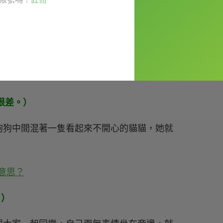
c.（某人或某事沒被逗樂、不開心、被激怒、生氣等等）
」。
心情不好會這樣用：
心情很差。）
狗狗中間混著一隻看起來不開心的貓貓，她就
。）