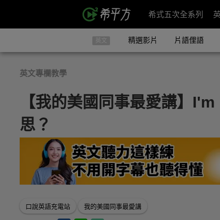
希式五次全系列
精選影片
片語俚語
英文
英文專欄教學
【我的美國同事最愛講】I'm not
思？
口說英語充電站
我的美國同事最愛講