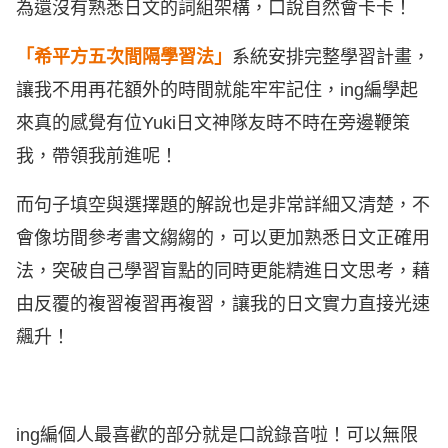
為還沒有熟悉日文的詞組架構，口說自然會卡卡！
「希平方五次間隔學習法」
系統安排完整學習計畫，
讓我不用再花額外的時間就能牢牢記住，ing編學起
來真的感覺有位Yuki日文神隊友時不時在旁邊鞭策
我，帶領我前進呢！
而句子填空與選擇題的解說也是非常詳細又清楚，不
會像坊間參考書文縐縐的，可以更加熟悉日文正確用
法，突破自己學習盲點的同時更能精進日文思考，藉
由反覆的複習複習再複習，讓我的日文實力直接光速
飆升！
ing編個人最喜歡的部分就是口說錄音啦！可以無限