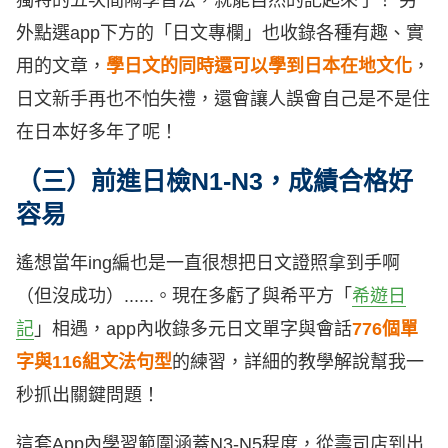
獨特的五次間隔學習法，就能自然的記起來了！ 另
外點選app下方的「日文專欄」也收錄各種有趣、實
用的文章，
學日文的同時還可以學到日本在地文化
，
日文新手再也不怕失禮，還會讓人誤會自己是不是住
在日本好多年了呢！
（三）前進日檢N1-N3，成績合格好
容易
遙想當年ing編也是一直很想把日文證照拿到手啊
（但沒成功）......。現在多虧了與希平方「
希遊日
記
」相遇，app內收錄多元日文單字與會話
776個單
字與116組文法句型
的練習，詳細的教學解說幫我一
秒抓出關鍵問題！
這套App內學習範圍涵蓋N3-N5程度，從壽司店到出