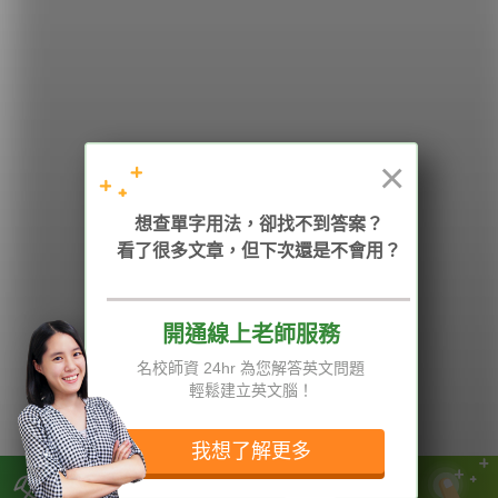
希平方
學英文的新希望
HOPE English 希平方學英文
×
加入我們 / 追蹤：
想查單字用法，卻找不到答案？
看了很多文章，但下次還是不會用？
開通線上老師服務
電話：02-2727-1778
( 週一至週五 9:00-12:00、13:30-18:00，國定假日除外 )
E-mail：service@hopenglish.com
名校師資 24hr 為您解答英文問題
統編：24746401
輕鬆建立英文腦！
攻其不背
ICRT
隱私權與服務條款
精選影片
翰林
說明與導覽
我想了解更多
每日片語
關於我們
專欄教學
媒體報導
市面上強調複習的廠商非常稀少