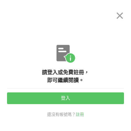
希平方
×
攻其不背
立即使用
App 開放下載中
購買課程
登入/註冊
英文專欄教學
請登入或免費註冊，
【我的美國同事最愛講】Last night
即可繼續閱讀。
was a blast! 是什麼意思？
登入
活動期間：
7/31 ~ 8/28
還沒有帳號嗎？
註冊
口說英語充電站
我的美國同事最愛講