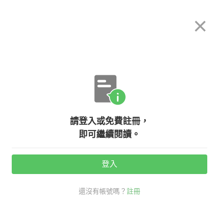
希平方
×
攻其不背
立即使用
App 開放下載中
購買課程
登入/註冊
英文專欄教學
請登入或免費註冊，
【生活英文】Hiya~ 『氣炸鍋』『電
即可繼續閱讀。
烤盤』這些超夯廚具的英文你會幾
個？
登入
還沒有帳號嗎？
註冊
活動期間：
7/31 ~ 8/28