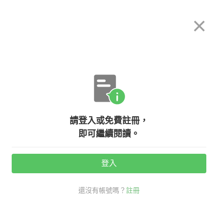
希平方
×
攻其不背
立即使用
App 開放下載中
購買課程
登入/註冊
英文專欄教學
請登入或免費註冊，
【NG 英文】訂飲料 + 1 不能說 plus
即可繼續閱讀。
one，那什麼時候才能說 plus one？
登入
活動期間：
7/31 ~ 8/28
還沒有帳號嗎？
註冊
生活英文
NG 英文
口說英語充電站