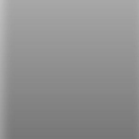
所有【NG 英文】系列文章，破解你的
英文癌：
破解【NG 英文】，讓你的英文更道地！
希平方
學英文的新希望