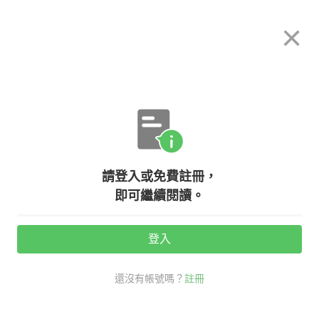
希平方
×
攻其不背
立即使用
App 開放下載中
購買課程
登入/註冊
英文專欄教學
請登入或免費註冊，
【生活英文】天氣冷颼颼！『暖暖
即可繼續閱讀。
包』、『發熱衣』的英文怎麼說？
登入
活動期間：
7/31 ~ 8/28
還沒有帳號嗎？
註冊
生活英文
口說英語充電站
冬天