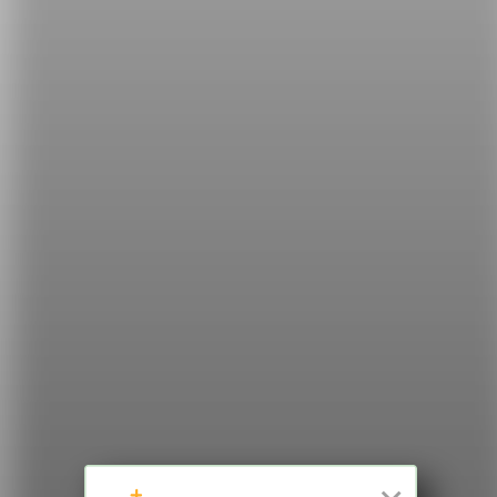
3.
【生活英文】『濕氣重』、『壁癌』英文怎麼說？
一起來看看這些生活小困擾的說法！
希平方
學英文的新希望
HOPE English 希平方學英文
加入我們 / 追蹤：