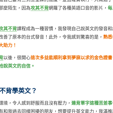
那麼陌生，因為
攻其不背
網羅了各種英語口音的影片，
每
攻其不背
課程成為一種習慣，我發現自己說英文的發音和
改善了原本的台式發音！此外，令我感到驚喜的是，
熟悉
大助力！
背
以後，很開心
這次多益能順利拿到夢寐以求的金色證書
拾說英文的自信。
不背學英文？
環境，令人感到舒服而且沒有壓力，
連背單字這種苦差事
有和我過去同樣困擾的朋友，想要提升英文能力，我滿推