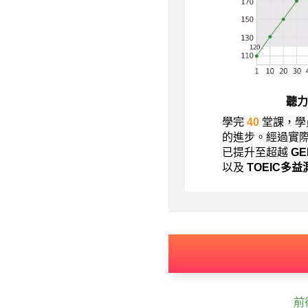
聽力
學完
40
堂課，學
的進步。經過實
已提升至超越
G
以及
TOEIC多益
前