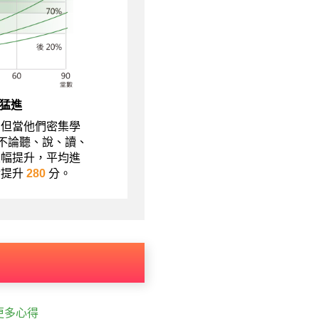
猛進
，但當他們密集學
現不論聽、說、讀、
大幅提升，平均進
績提升
280
分。
更多心得