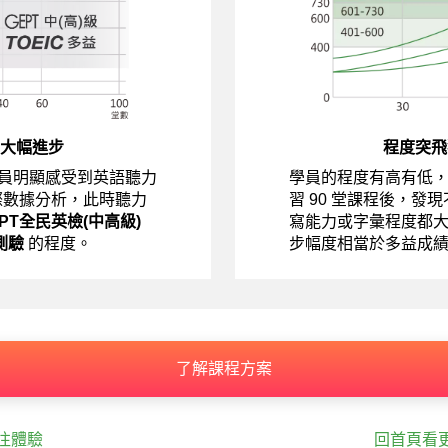
大幅進步
程度突飛
員明顯感受到英語聽力
學員的程度有高有低
際數據分析，此時聽力
習 90 堂課程後，發
EPT全民英檢(中高級)
寫能力或字彙程度都
測驗
的程度。
步幅度相當於多益成
了解課程方案
往體驗
回首頁看