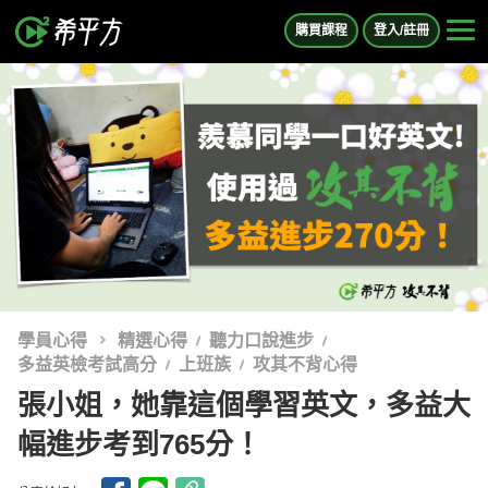
購買課程
登入/註冊
學員心得
精選心得
聽力口說進步
多益英檢考試高分
上班族
攻其不背心得
張小姐，她靠這個學習英文，多益大
幅進步考到765分！