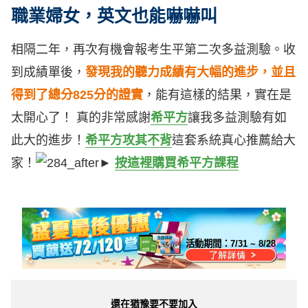
職業婦女，英文也能嚇嚇叫
相隔二年，再次有機會報考生平第二次多益測驗。收
到成績單後，
發現我的聽力成績有大幅的進步，並且
得到了總分825分的證實
，能有這樣的結果，實在是
太開心了！ 真的非常感謝
希平方
讓我多益測驗有如
此大的進步！
希平方攻其不背
這套系統真心推薦給大
家！
►
按這裡購買希平方課程
活動期間：
7/31 ~ 8/28
還在猶豫要不要加入