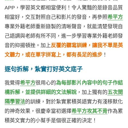
APP，學習英文都相當便利！令人驚豔的是錄音品質
相當好，交互對照自己和影片的發音，再參照
希平方
專業外籍老師重新錄製的清晰聲音，就能清楚發現自
己語調與老師有所不同，進一步學習專業外籍老師發
音的抑揚頓挫。加上
反覆的聽寫訓練，
讓我不單是英
文聽力，或在單字拼寫上，都有長足的進步
！
逐句拆解，紮實打好英文底子
我覺得
希平方
很用心的
為每部影片內容中的句子作結
構拆解，並提供詳細的文法解說
，加上獨有的
五次間
隔學習法
的訓練，對於紮實累積英語實力有淺移默化
的神奇效果，很慶幸當初選擇
希平方攻其不背
作為累
積英文實力的小幫手是個很正確的決定！