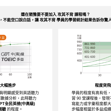
還在猶豫要不要加入
攻其不背 課程嗎？
，不能空口說白話，讓 攻其不背 學員的學習統計結果告訴你驚
大幅進步
程度突飛
員明顯感受到英語聽力
學員的程度有高有低
際數據分析，此時聽力
習 90 堂課程後，發
EPT全民英檢(中高級)
寫能力或字彙程度都
測驗
的程度。
步幅度相當於多益成