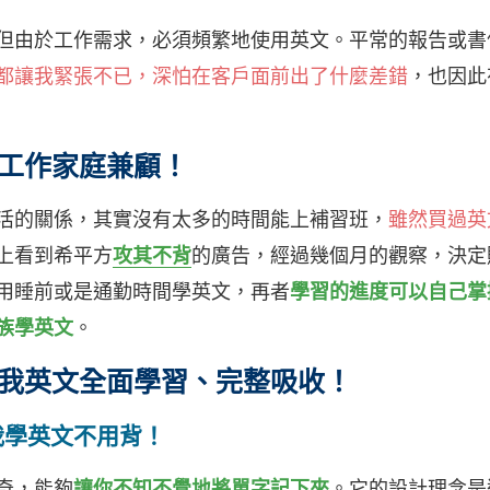
但由於工作需求，必須頻繁地使用英文。平常的報告或書
都讓我緊張不已，深怕在客戶面前出了什麼差錯
，也因此
工作家庭兼顧！
活的關係，其實沒有太多的時間能上補習班，
雖然買過英
上看到希平方
攻其不背
的廣告，經過幾個月的觀察，決定
用睡前或是通勤時間學英文，再者
學習的進度可以自己掌
族學英文
。
我英文全面學習、完整吸收！
我學英文不用背！
奇，能夠
讓你不知不覺地將單字記下來
。它的設計理念是