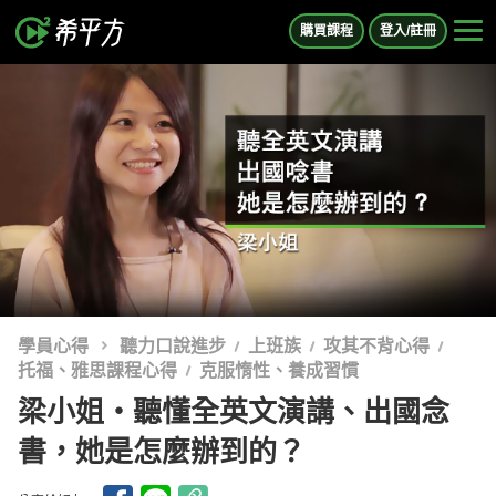
購買課程
登入/註冊
學員心得
聽力口說進步
上班族
攻其不背心得
托福、雅思課程心得
克服惰性、養成習慣
梁小姐・聽懂全英文演講、出國念
書，她是怎麼辦到的？