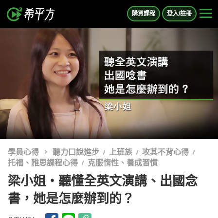
購買課程
登入/註冊
學員心得
聽力口說進步
上班族
攻其不背心得
托福、雅思課程心得
克服惰性、養成習慣
梁小姐・聽懂全英文演講、出國念
書，她是怎麼辦到的？