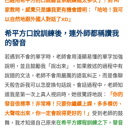
已經用希平方的口說錄音系統練過太多次了！到 Hi
家教時，感覺只是讓我更有機會證明：「哈哈！我可
以自然地跟外國人對話了XD」
希平方口說訓練後，連外師都稱讚我
的發音
若遇到不會的單字時，老師會用淺顯易懂的單字加強
說明，並且鼓勵我「說出來」，如果敘述的過程中有
說錯的文法，老師不會用嚴厲的語氣糾正，而是像聊
天般告訴我可以怎麼換句話說。會話過程中，老師知
道我是第一次上真人視訊時，她很驚訝地說：
「你的
發音很標準！非常棒！只要你繼續上課，多多模仿、
大聲唸出來，你一定會說得更好的！」
受到老師的鼓
舞，我才知道自己原來
在希平方課程訓練之下，發音