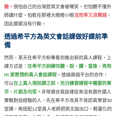
驗。
很怕自己的台灣腔英文會被嘲笑，也怕聽不懂外
師講什麼，怕乾在那裡大眼瞪小眼
沒效率又浪費錢
，
因此遲遲沒有行動。
透過希平方為英文會話課做好課前準
備
然而，某天在希平方粉專看到推出新的真人課程，
上
課方式是：
在希平方訓練完聽、說、讀、寫後，再到
Hi 家教預約真人會話課程
。
透過兩個平台的合作，
可以
在上真人視訊課之前，充分練習課程中需要的單
字、片語及句型。
非常適合我這樣從來沒有跟外國人
實戰對話經驗的人，先在希平方攻其不背認真學習30
堂課，再搭配12堂真人老師把英文說出口，輕量化的