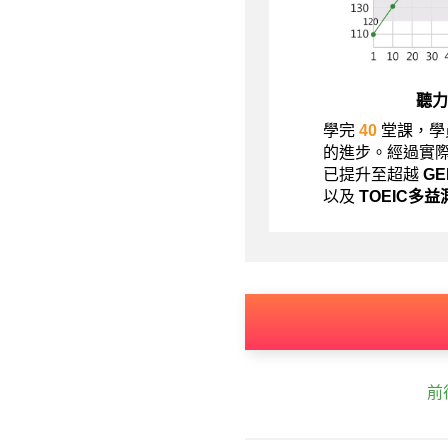
聽力
學完
40
堂課，學
的進步。經過實
已提升至超越
G
以及
TOEIC多益
前