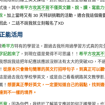
時間限制的線上英文課程，對於我的生活型態最合適。因
式後。其中
希平方
攻其不背
不僅英文聽、說、讀、寫能力
說。
加上當時又有 30 天特訓挑戰的活動，適合我這個
因此，二話不說我就立刻報名了XD
正能活用
現
希平方
特有的學習法，跟過去我所用過學習方式真的完
字記起來了
，
到現在還是覺得不可思議！！
希平方
攻其不
我想說我這把年紀應該應該沒辦法有太大的突破XD，不
！
從原本只會幾句簡單的英文打招呼句子，到真正可以聽
這是過去我在學校學英文，或是自己看看網路英文教學影
薦！
想要真正學好英文，一定要知道自己的弱點，找到適
達到不一樣的境界。
不背
，因為你們，我終於了解英文應該如何正確學習。也