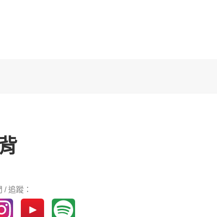
背
 / 追蹤：