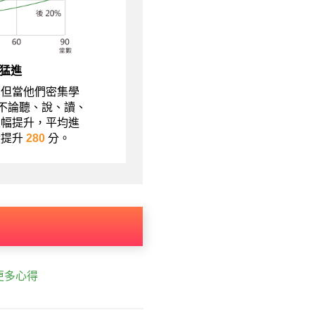
猛進
，但當他們密集學
現不論聽、說、讀、
大幅提升，平均進
績提升
280
分。
更多心得