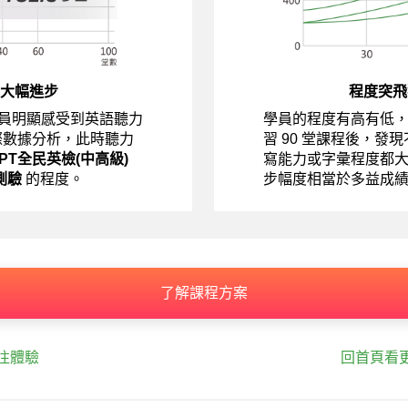
大幅進步
程度突飛
員明顯感受到英語聽力
學員的程度有高有低
際數據分析，此時聽力
習 90 堂課程後，發
EPT全民英檢(中高級)
寫能力或字彙程度都
測驗
的程度。
步幅度相當於多益成
了解課程方案
往體驗
回首頁看