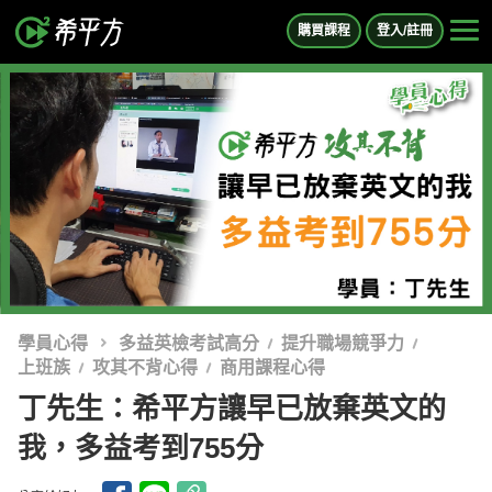
購買課程
登入/註冊
學員心得
多益英檢考試高分
提升職場競爭力
上班族
攻其不背心得
商用課程心得
丁先生：希平方讓早已放棄英文的
我，多益考到755分