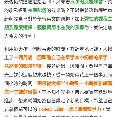
最後仍然通通還給老師，只靠著
五次的反覆練習
，真
的能夠達到
長期記憶
的效果嗎？不過抱著透過課程重
新萌發自己對於學習英文的興趣，加上
彈性的課程主
題及難度選擇，整體費用也在我的預算內
，就決定加
入希友的行列！
利用每天孩子們睡著後的時間，有計畫地上課，大概
上了
一個月後，回頭看自己在單字本中紀錄的單字，
竟然真的都還記得
！接著經過一段時間，發現自己每
天上課的速度越來越快，從
一開始得花上一個半到兩
個小時的時間，
到最後大概半小時到一小時就能練習
完一堂課的份量
，在不知不覺中，自己確實有默默地
進步！後來就開始為自己設定了新的目標，希望自己
能拿個還可以的
TOEIC 成績，增加職場競爭力
，畢