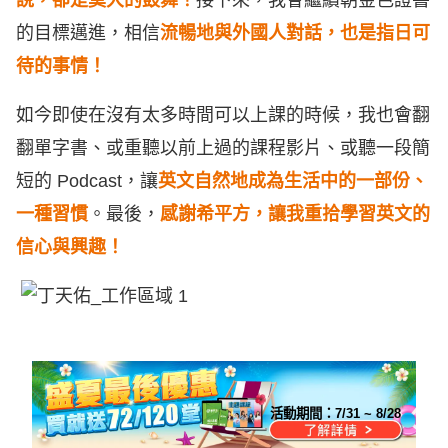
說，卻是莫大的鼓舞！
接下來，我會繼續朝金色證書
的目標邁進，相信
流暢地與外國人對話，也是指日可
待的事情！
如今即使在沒有太多時間可以上課的時候，我也會翻
翻單字書、或重聽以前上過的課程影片、或聽一段簡
短的 Podcast，讓
英文自然地成為生活中的一部份、
一種習慣
。最後，
感謝希平方，讓我重拾學習英文的
信心與興趣！
活動期間：
7/31 ~ 8/28