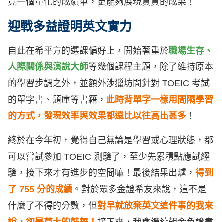
竟一個量化的成績單，更能夠展現實質的成果！
迎戰多益證明英文實力
自此在希平方的選課偏好上，開始著重於
職場生存、
人際關係與演說大師
等幾個課程主題，除了維持原本
的學習步調之外，並額外涉獵坊間針對 TOEIC 考試
的單字書、題庫等書籍，
此時背單字一樣用間隔學習
的方式，發現效率與效果都遠比以往高出甚多
！
終於在今年初，覺得自己無論是學習或心理狀態，都
可以嘗試參加 TOEIC 測驗了，至少先累積點應試經
驗，接下來才有進步的空間嘛！最後結果出爐，
得到
了 755 分的成績
。對於眾多金證希友來說，這不是
什麼了不得的分數，但
對早就放棄英文這件事的我來