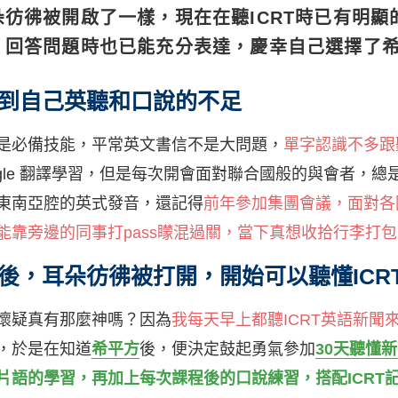
彷彿被開啟了一樣，現在在聽ICRT時已有明顯
，回答問題時也已能充分表達，慶幸自己選擇了
到自己英聽和口說的不足
是必備技能，平常英文書信不是大問題，
單字認識不多跟
gle 翻譯學習，但是每次開會面對聯合國般的與會者，
東南亞腔的英式發音，還記得
前年參加集團會議，面對各
能靠旁邊的同事打pass矇混過關，當下真想收拾行李打
後，耳朵彷彿被打開，開始可以聽懂ICR
懷疑真有那麼神嗎？因為
我每天早上都聽ICRT英語新聞
，於是在知道
希平方
後，便決定鼓起勇氣參加
30天聽懂
片語的學習，再加上每次課程後的口說練習，搭配ICRT