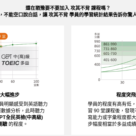
還在猶豫要不要加入
攻其不背 課程嗎？
，不能空口說白話，讓 攻其不背 學員的學習統計結果告訴你驚
大幅進步
程度突飛
員明顯感受到英語聽力
學員的程度有高有低
際數據分析，此時聽力
習 90 堂課程後，發
EPT全民英檢(中高級)
寫能力或字彙程度都
測驗
的程度。
步幅度相當於多益成