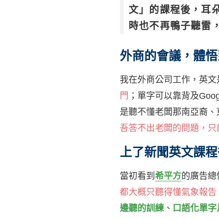
文」的課程後，耳朵
時也不再鴨子聽雷
外商的會議，體悟
我在外商公司工作，英文
門
；單字可以靠背及Goo
是聽不懂老闆那南亞裔、
吾答不出老闆的問題，只
上了新聞英文課程
當初看到
希平方
的廣告總
都大概只聽得懂氣象報告
邊聽的訓練、口語化單字