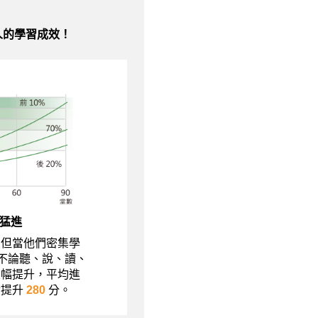
人的學習成效！
猛進
，但當他們密集學
現不論聽、說、讀、
大幅提升，平均進
績提升
280
分。