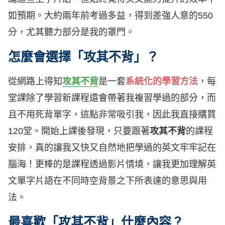
如預期。大約兩年前考過多益，得到差強人意的550
分，尤其聽力部分是我的罩門。
怎麼會選擇「攻其不背」？
從網路上得知
攻其不背
是一套
系統化的學習方法
，每
堂課除了學習新課程還會帶著我複習學過的部分，而
且不用死背單字，這點非常吸引我，因此我直接購買
120堂。開始上課後發現，只要跟著
攻其不背
的課程
安排，真的讓我又快又自然地把學過的英文牢牢記在
腦海！更棒的是課程透過影片情境，讓我更加理解英
文單字片語在不同時空背景之下所表達的意思與用
法。
最喜歡「攻其不背」什麼內容？