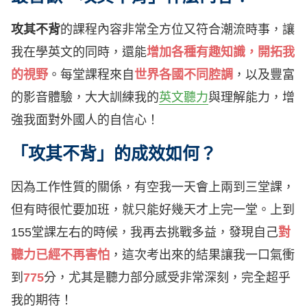
攻其不背
的課程內容非常全方位又符合潮流時事，讓
我在學英文的同時，還能
增加各種有趣知識，開拓我
的視野
。每堂課程來自
世界各國不同腔調
，以及豐富
的影音體驗，大大訓練我的
英文聽力
與理解能力，增
強我面對外國人的自信心！
「攻其不背」的成效如何？
因為工作性質的關係，有空我一天會上兩到三堂課，
但有時很忙要加班，就只能好幾天才上完一堂。上到
155堂課左右的時候，我再去挑戰多益，發現自己
對
聽力已經不再害怕
，這次考出來的結果讓我一口氣衝
到
775
分，尤其是聽力部分感受非常深刻，完全超乎
我的期待！