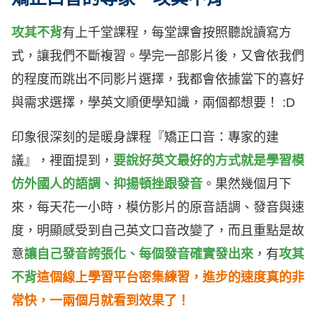
攻其不背
有上千堂課程，每堂課會按照聽說讀寫方
式，讓我們不斷複習。學完一部影片後，又會依我們
的程度而跳出不同影片選擇，我都會依據當下的喜好
與需求選擇，學英文順便學知識，兩個都想要！ :D
印象很深刻的是暖身課程『矯正口音：專家的建
議』，裡面提到，
要說好英文最好的方式就是學習模
仿外國人的語調、抑揚頓挫跟發音
。果然幾個月下
來，每天花一小時，模仿影片的原音語調、發音與速
度，明顯感受到自己英文口音改變了，而且重點是故
意
讓自己發音誇張化、每個發音確實發出來
，有
攻其
不背
這個線上學習平台密集練習，進步的速度真的非
常快，一兩個月就看到效果了！