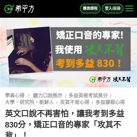
購買課程
登入/註冊
學員心得
聽力口說進步
多益英檢考試高分
大學、研究所、新鮮人
攻其不背心得
多益課程心得
英文口說不再害怕，讓我考到多益
830分，矯正口音的專家「攻其不
背」！