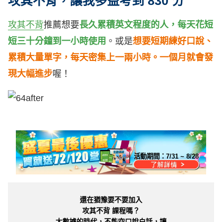
攻其不背，讓我多益考到 830 分
攻其不背
推薦想要
長久累積英文程度的人，每天花短
短三十分鐘到一小時使用
。或是
想要短期練好口說、
累積大量單字，每天密集上一兩小時。一個月就會發
現大幅進步
喔！
活動期間：
7/31 ~ 8/28
還在猶豫要不要加入
攻其不背 課程嗎？
大數據的時代，不能空口說白話，讓