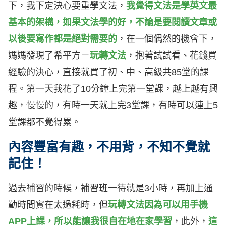
下，我下定決心要重學文法，
我覺得文法是學英文最
基本的架構，如果文法學的好，不論是要閱讀文章或
以後要寫作都是絕對需要的
，在一個偶然的機會下，
媽媽發現了希平方－
玩轉文法
，抱著試試看、花錢買
經驗的決心，直接就買了初、中、高級共85堂的課
程。第一天我花了10分鐘上完第一堂課，越上越有興
趣，慢慢的，有時一天就上完3堂課，有時可以連上5
堂課都不覺得累。
內容豐富有趣，不用背，不知不覺就
記住！
過去補習的時候，補習班一待就是3小時，再加上通
勤時間實在太過耗時，但
玩轉文法
因為可以用手機
APP上課，所以能讓我很自在地在家學習
，此外，
這