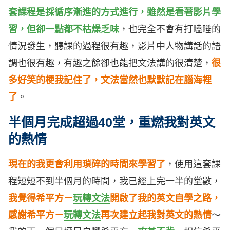
套課程是採循序漸進的方式進行，雖然是看著影片學
習，但卻一點都不枯燥乏味
，也完全不會有打瞌睡的
情況發生，聽課的過程很有趣，影片中人物講話的語
調也很有趣，有趣之餘卻也能把文法講的很清楚，
很
多好笑的梗我記住了，文法當然也默默記在腦海裡
了
。
半個月完成超過40堂，重燃我對英文
的熱情
現在的我更會利用瑣碎的時間來學習了
，使用這套課
程短短不到半個月的時間，我已經上完一半的堂數，
我覺得希平方－
玩轉文法
開啟了我的英文自學之路，
感謝希平方－
玩轉文法
再次建立起我對英文的熱情
～