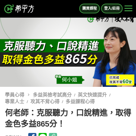
購買課程
登入/註冊
學員心得
多益英檢考試高分
英文快速提升
專業人士
攻其不背心得
多益課程心得
何老師：克服聽力，口說精進，取得
金色多益865分！