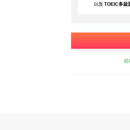
以及
TOEIC多益
前