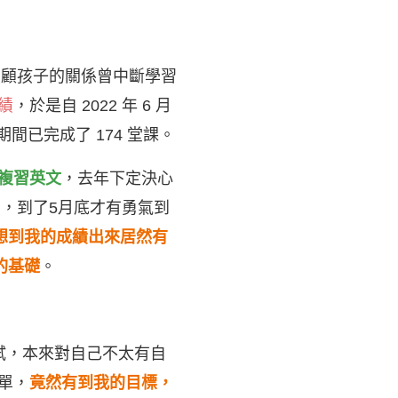
照顧孩子的關係曾中斷學習
績
，於是自 2022 年 6 月
間已完成了 174 堂課。
背複習英文
，去年下定決心
，到了5月底才有勇氣到
想到我的成績出來居然有
的基礎
。
試，本來對自己不太有自
單，
竟然有到我的目標，