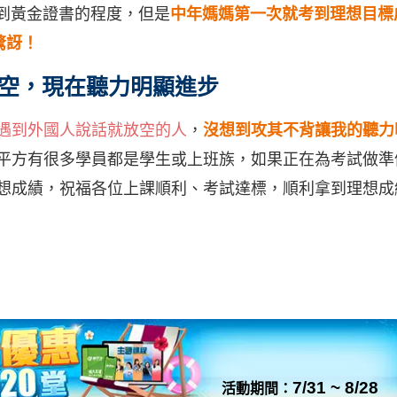
到黃金證書的程度，但是
中年媽媽第一次就考到理想目標
驚訝！
空，現在聽力明顯進步
遇到外國人說話就放空的人
，
沒想到攻其不背讓我的聽力
平方有很多學員都是學生或上班族，如果正在為考試做準
想成績，祝福各位上課順利、考試達標，順利拿到理想成
7/31 ~ 8/28
活動期間：