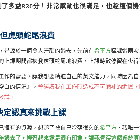
了多益830分！非常感動也很滿足，也趁這個
！
 但虎頭蛇尾浪費
，是源於一個令人汗顏的過去，先前在
希平方
購課過兩次
的上課期間都被我虎頭蛇尾地浪費，上課時數停留在少得
工作的需要，讓我想要精進自己的英文能力，同時因為自
空白的情況』，
曾經讓我在工作時造成不可彌補的遺憾，
考試
。
決定認真來挑戰上課
己擁有的資源，想起了被自己冷落很久的
希平方
，我唯一
年過去了，複習起來還是很有印象，讓我覺得這個系統真