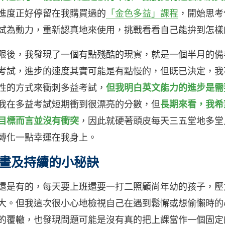
進度正好停留在我購買過的
「金色多益」課程
，開始思考
試為動力，重新認真地來使用，挑戰看看自己能拚到怎樣
限後，我發現了一個有點殘酷的現實，就是一個半月的備
考試，進步的速度其實可能是有點慢的，但既已決定，我
性的方式來衝刺多益考試，
但我明白英文能力的進步是需
我在多益考試短期衝到很漂亮的分數，但
長期來看，我希
目標而言並沒有衝突
，因此就硬著頭皮每天三五堂地多堂
轉化一點幸運在我身上。
畫及持續的小秘訣
還是有的，每天要上班還要一打二照顧尚年幼的孩子，壓
大。但我這次很小心地檢視自己在遇到鬆懈或想偷懶時的
的覆轍，也發現問題可能是沒有真的把上課當作一個固定