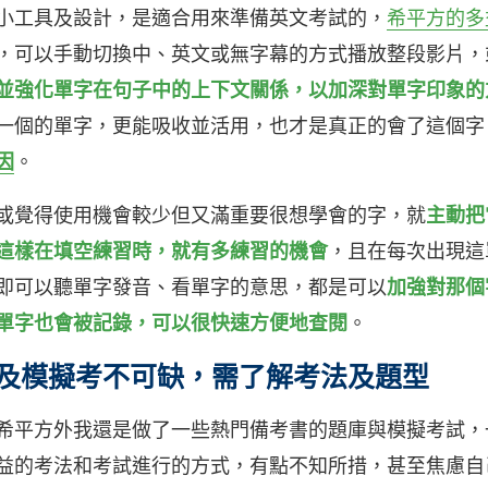
小工具及設計，是適合用來準備英文考試的，
希平方的多
，可以手動切換中、英文或無字幕的方式播放整段影片，
並強化單字在句子中的上下文關係，以加深對單字印象的
一個的單字，更能吸收並活用，也才是真正的會了這個字
因
。
或覺得使用機會較少但又滿重要很想學會的字，就
主動把
這樣在填空練習時，就有多練習的機會
，且在每次出現這
即可以聽單字發音、看單字的意思，都是可以
加強對那個
單字也會被記錄，可以很快速方便地查閱
。
古題及模擬考不可缺，需了解考法及題型
希平方外我還是做了一些熱門備考書的題庫與模擬考試，
益的考法和考試進行的方式，有點不知所措，甚至焦慮自