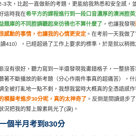
2-3次，比起一直做新的考題，更能給我熟悉和安全感，
好這時我在
希平方的課程進行到一段口音濃厚的澳洲腔英
益題庫的不同腔調聽起來彷彿也不算什麼了
，也讓我發現
很感動的事情，也讓我的心情更安定
。在考前一天我做了
，閱讀410），已經超過了工作上要求的標準，於是就以稍
態沒有很好，聽力寫到一半還發現我畫錯格子，一整排答
聽著不斷播放的新考題（分心作兩件事真的超痛苦），什
調全被打亂地一點不剩，我想我當時大概真的全憑語感作
的模擬考進步30分呢，真的太神奇了
。反倒是閱讀退步了
狀況把我的腎上腺素耗光了(淚)。
一個半月考到830分