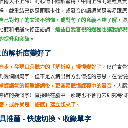
續兩天不上課）的心情下繼續堅持，中間上課的過程其實
暢、嚴重結巴像是頭腦卡住，或發音的語調就是容易跟原
自己對句子的文法不夠懂，或對句子的意義不夠了解，
造
地聽和複誦來修正語調。
這些自我審視的過程也讓我發現
的提升和突破
。
文的解析度變好了
進步，發現耳朵聽力的「解析度」慢慢變好了
，以前會覺
到幾個關鍵字，但不足以猜出對方要傳達的意思，在慢慢
掌握語氣的輕重語調後，更容易聽懂課程中的發音
，大腦
零碎的幾個字）直接映在腦中，那時也不會再去細究每個
麼，或許就是「語感」建立起來了
。
具推薦 - 快速切換、收錄單字