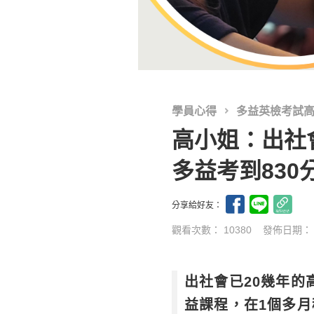
學員心得
多益英檢考試
高小姐：出社
多益考到830
分享給好友：
觀看次數： 10380
發佈日期
出社會已20幾年
益課程，在1個多月