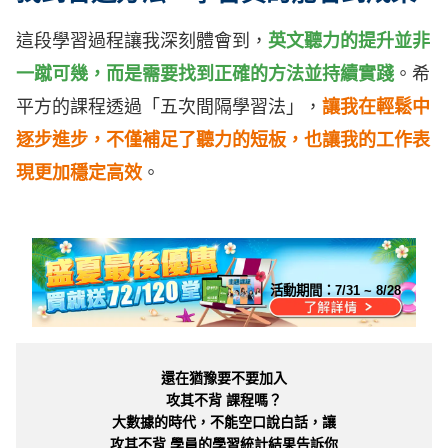
這段學習過程讓我深刻體會到，
英文聽力的提升並非
一蹴可幾，而是需要找到正確的方法並持續實踐
。希
平方的課程透過「五次間隔學習法」，
讓我在輕鬆中
逐步進步，不僅補足了聽力的短板，也讓我的工作表
現更加穩定高效
。
活動期間：
7/31 ~ 8/28
還在猶豫要不要加入
攻其不背 課程嗎？
大數據的時代，不能空口說白話，讓
攻其不背 學員的學習統計結果告訴你