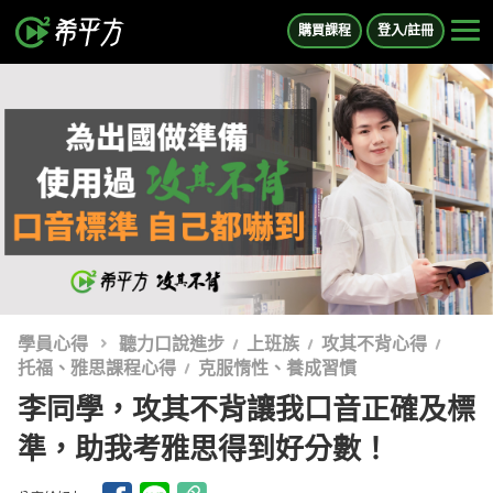
購買課程
登入/註冊
學員心得
聽力口說進步
上班族
攻其不背心得
托福、雅思課程心得
克服惰性、養成習慣
李同學，攻其不背讓我口音正確及標
準，助我考雅思得到好分數！