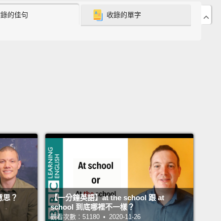
sure" means "to make sure that something
收錄的佳句
收錄的單字
ns."
This verb is not followed by an object
un.
For example, "I called the bakery to ensure the
ould be ready for the party."
sure」意思是「確保某件事情會發生」。這個動詞後面不
受格代名詞。例如：「我打電話給麵包店，確保我的蛋
派對之前準備好。」
sure" means "to protect something with an
nce policy."
For example, "I insured my car against
sure」的意思是「運用保險契約保護某樣東西」。例如
我為我的車子投保，避免遭竊。」
意思？
【一分鐘英語】at the school 跟 at
school 到底哪裡不一樣？
觀看次數：51180 • 2020-11-26