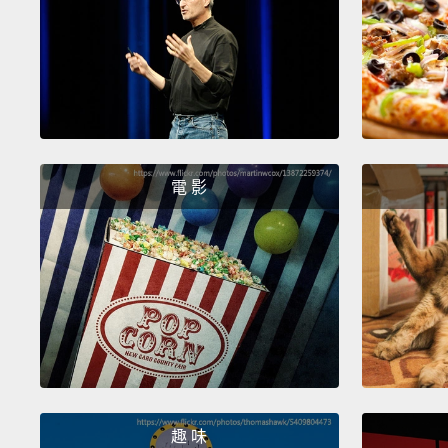
電 影
趣 味