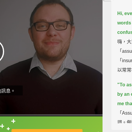
Hi, ev
words 
confus
嗨，大
「ass
「in
以常常
"To as
動訊息。
by an 
me tha
「As
詞。例
直接查字典喔！