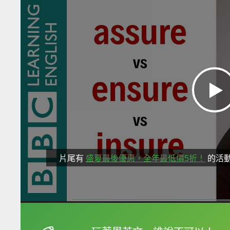
片尾有
盛夏最後優惠，全年最低價5折！
的活
框選或點兩下字幕可以