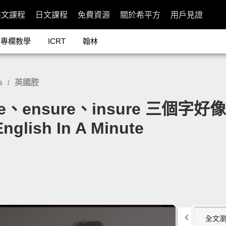
英文課程
日文課程
免費資源
關於希平方
用戶見證
專欄教學
ICRT
翰林
s
英國腔
/
、ensure、insure 三個字好
English In A Minute
全文