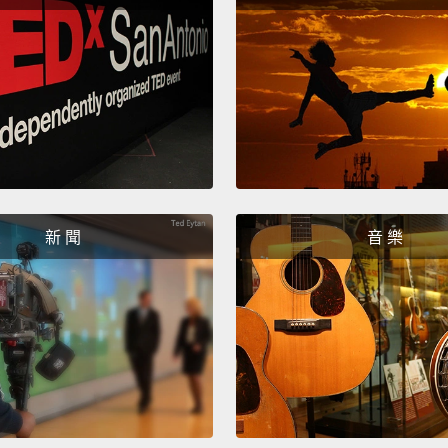
新 聞
音 樂