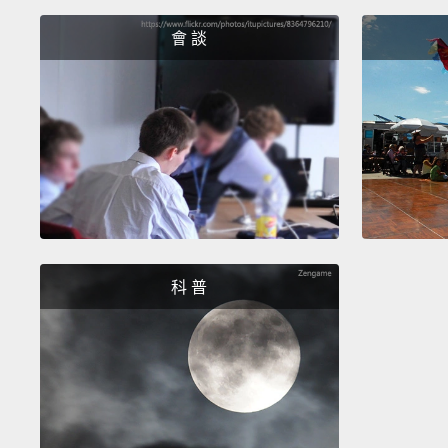
會 談
科 普