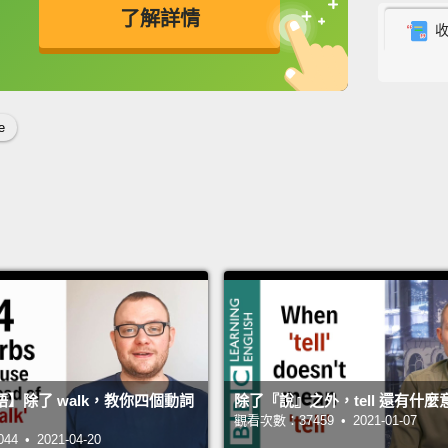
了解詳情
"To en
happe
英
中
免費功能
功能升級
prono
cake w
e
「En
會接上
糕會在
"To in
insura
theft."
「In
說：「
】除了 walk，教你四個動詞
除了『說』之外，tell 還有什麼
觀看次數：37459 • 2021-01-07
 • 2021-04-20