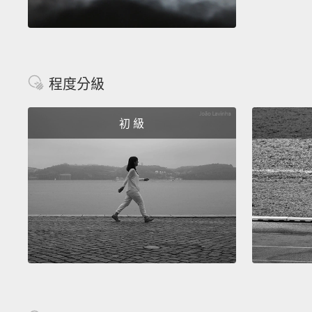
程度分級
初 級