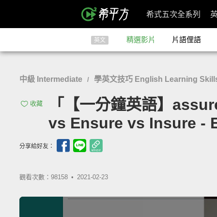
希式五次全系列
精選影片
片語俚語
英文
中級 Intermediate
學英文技巧 English Learning Skill
/
「【一分鐘英語】assure
收藏
vs Ensure vs Insure - 
分享給好友：
觀看次數：98158 •
2021-02-23