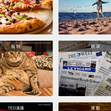
寵 物
經 濟
TED演講
運 動