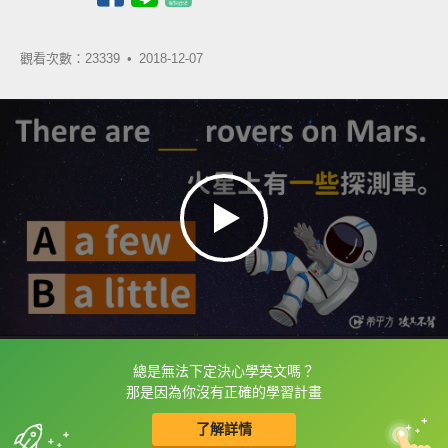
觀看次數：23339 •
2018-12-07
總是無法下定決心學英文嗎？
框選或點兩下字幕可以直接查字典喔！
那是因為你沒有正確的學習計畫
了解詳情