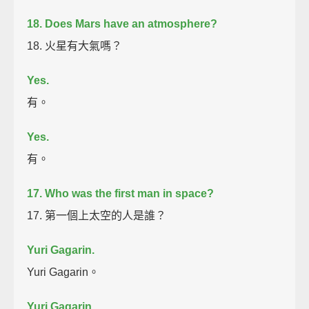
18. Does Mars have an atmosphere?
18. 火星有大氣嗎？
Yes.
有。
Yes.
有。
17. Who was the first man in space?
17. 第一個上太空的人是誰？
Yuri Gagarin.
Yuri Gagarin。
Yuri Gagarin.