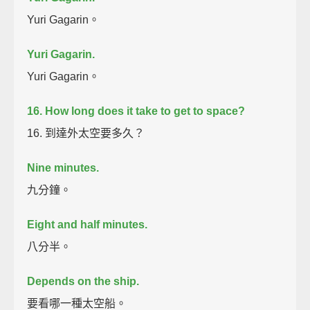
Yuri Gagarin。
Yuri Gagarin.
Yuri Gagarin。
16. How long does it take to get to space?
16. 到達外太空要多久？
Nine minutes.
九分鐘。
Eight and half minutes.
八分半。
Depends on the ship.
要看哪一種太空船。