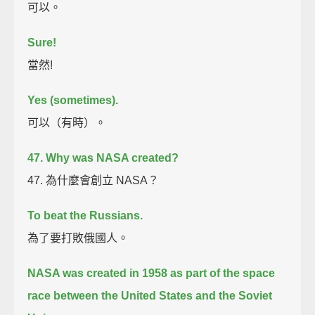
可以。
Sure!
當然!
Yes (sometimes).
可以（有時）。
47. Why was NASA created?
47. 為什麼會創立 NASA？
To beat the Russians.
為了要打敗俄國人。
NASA was created in 1958 as part of the space
race between the United States and the Soviet