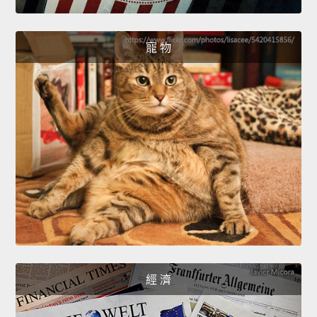
寵 物
經 濟