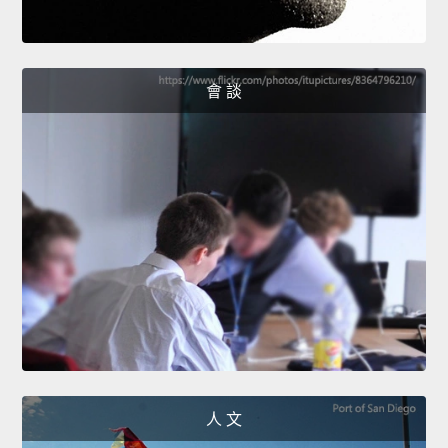
會 談
人 文