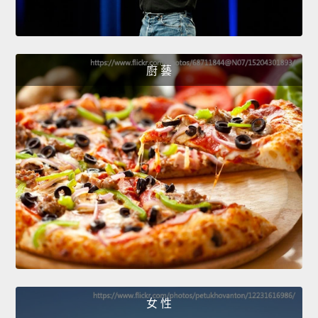
廚 藝
女 性