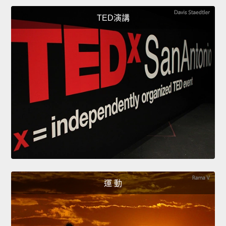
TED演講
運 動