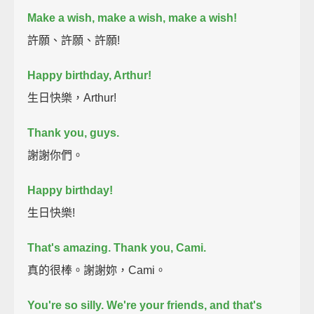
Make a wish, make a wish, make a wish!
許願、許願、許願!
Happy birthday, Arthur!
生日快樂，Arthur!
Thank you, guys.
謝謝你們。
Happy birthday!
生日快樂!
That's amazing.
Thank you, Cami.
真的很棒。謝謝妳，Cami。
You're so silly.
We're your friends, and that's