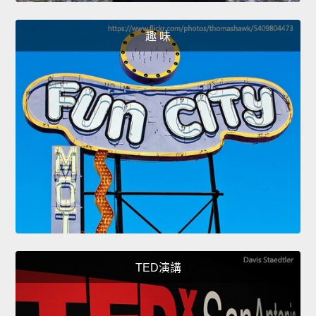
趣 味
TED演講