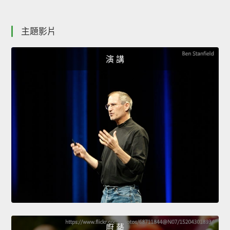
主題影片
演 講
廚 藝