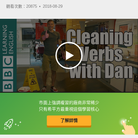
觀看次數：20875 •
2018-08-29
市面上強調複習的廠商非常稀少
框選或點兩下字幕可以直接查字典喔！
只有希平方最重視這個學習核心
了解詳情
英
中
收錄佳句
功能升級