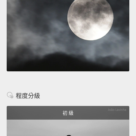
程度分級
初 級