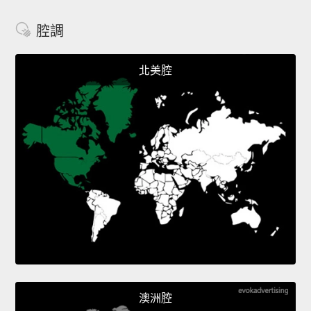
腔調
北美腔
澳洲腔