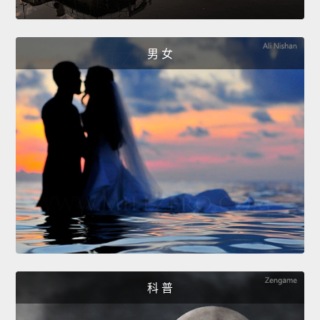
男 女
科 普