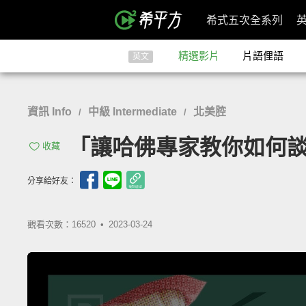
希式五次全系列
精選影片
片語俚語
英文
資訊 Info
中級 Intermediate
北美腔
/
/
「讓哈佛專家教你如何談判」- Ha
收藏
分享給好友：
觀看次數：16520 •
2023-03-24