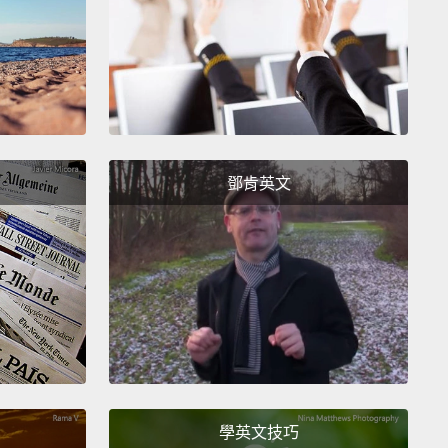
政治有關。我認為美國已經陷入了黨派鬥爭。只要是另
說的話，我都不該相信、不該承認，我會用盡全力去證
對的，你是錯的，把你貶低到死，以提高自己。但重點
什麼」－－爭論的點是什麼；而是在「如何」...
hould we argue?
鄧肯英文
如何爭論？
n we be more effective?
And what I've found is
ere are three big barriers that we can actually
ome
to have more effective conversations.
The big
 one, identity, two, appreciation, and three,
ion.
Let's start with identity.
會更有效率？我發現只要能克服這三大障礙，就能實現
的溝通。這三個障礙就是：一、自我認同，二、重視，
學英文技巧