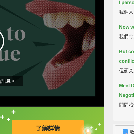
I perso
我個人
Now we
我們今
But con
conflic
但衝突
動訊息。
Meet D
Negoti
問問哈佛
直接查字典喔！
Here w
了解詳情
How to