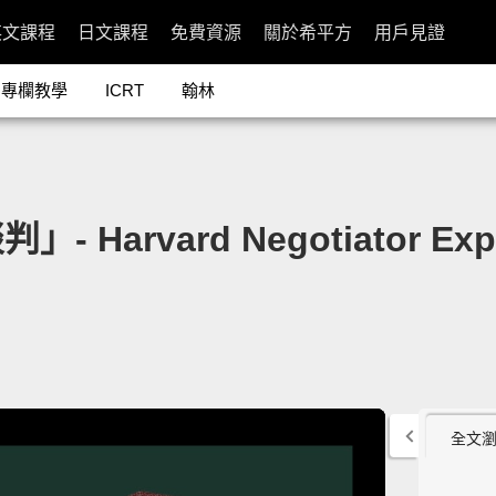
英文課程
日文課程
免費資源
關於希平方
用戶見證
專欄教學
ICRT
翰林
rvard Negotiator Explai
全文