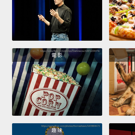
電 影
趣 味