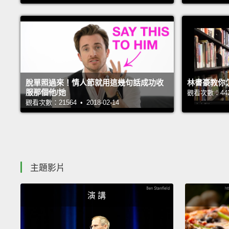
脫單照過來！情人節就用這幾句話成功收
林書豪教你怎
服那個他/她
觀看次數：44277
觀看次數：21564 • 2018-02-14
主題影片
演 講