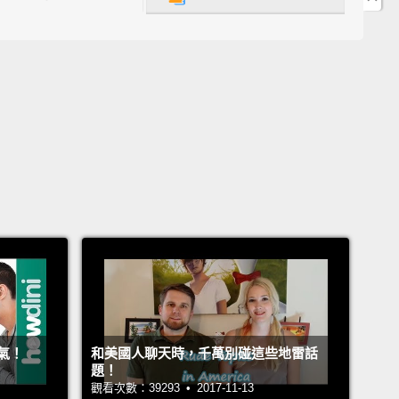
ts.
始吧。我是《化不可能的談判為可能：如何解決你最情
衝突》的作者。
 Resolve Difficult Conflicts
破衝突困境
ou found yourself in an argument that felt so
ting, so at the core, aggravating...
有曾經陷入超無力、本質上還超討人厭的爭吵情況...
the silliest opinion I have ever heard.
聽過最愚蠢的言論。
氣！
和美國人聊天時，千萬別碰這些地雷話
elt just nonnegotiable?
題！
觀看次數：39293 • 2017-11-13
讓你覺得真的無法溝通？