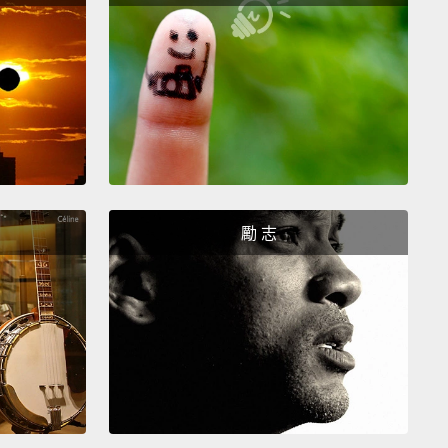
、關聯性。我們先從自我認同講起。
 No.1: Identity
：自我認同
rst of all, this is a hot issue.
這是大家都在討論的議題。
 we get so emotional in these conflict situations?
勵 志
en goes back to something deeper: identity.
What are
e values, the core beliefs, that are feeling
ened inside of you
as you're having that
sation with the other side?
The moment your
ty gets hooked in these conflicts,
all of a sudden,
motions become a hundred times more powerful.