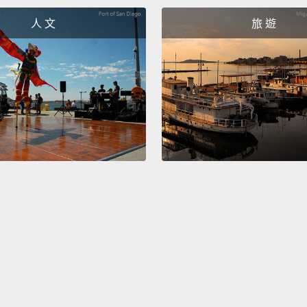
Boy, th
人 文
旅 遊
pride.
為什麼
的東西
威脅的
掛鉤，
全不一
So, wh
那我們
You ne
What a
for th
who yo