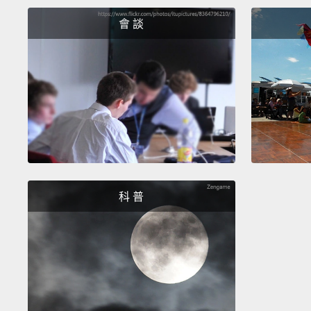
會 談
科 普