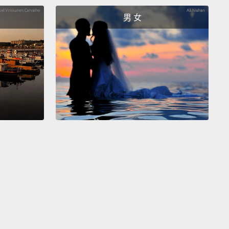
is is a wholly different conflict now; it's now your
男 女
Your sense of self is on the line.
我們在爭論時會變得這麼情緒化？這通常跟一個更深層
有關：自我認同。當你在跟另一方對話時，你內心中被
核心價值和信仰是什麼？一旦你的認同感跟這些爭論有
情緒就會瞬間膨脹一百倍。老天，這時爭論的主題就完
樣了；變成是在維護自尊。你的世界觀面臨崩塌。
at can we do?
可以怎麼做？
ed to know who you are and what you stand for.
re the values and beliefs that are driving me to fight
is stance on this issue?
The more you understand
u are,