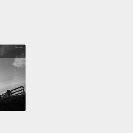
re you can try to get your purpose met and stay
ed,
even when the other threatens those core
 and beliefs.
認識自己，以及知道自己的立場在哪。在這個議題上，
麼價值觀和信仰促使我選邊站？你越了解自己，就越能
的目的和站穩腳步，即使他人威脅到你的核心思想和信
t No.2: Appreciation
：重視
ide wants to feel appreciated,
and that the last
they wanna do is to appreciate the other side—
 a problem.
想被重視，然而他們壓根不願意去正視對方－－這就是