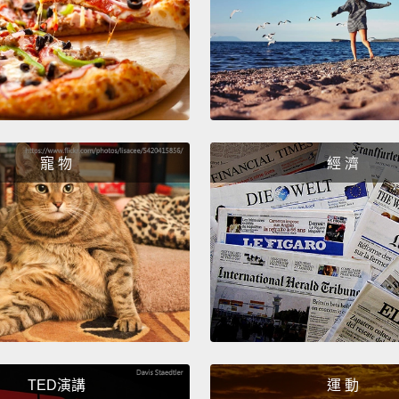
一個跟
一派人
明我是
不在「
How s
寵 物
經 濟
我們該
How ca
that th
overc
things:
affiliat
怎樣才
更有效
TED演講
運 動