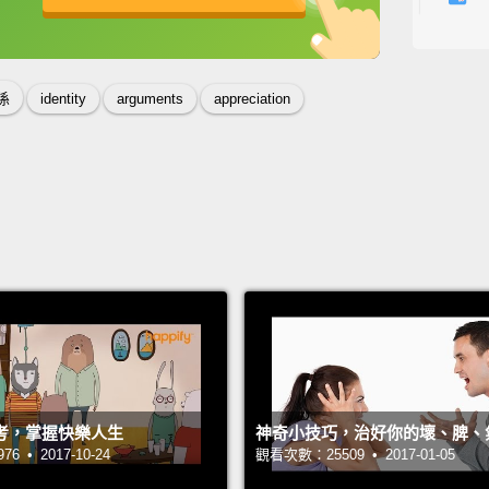
Conflic
英
中
免費功能
功能升級
我們開
緒化的
係
identity
arguments
appreciation
How to
如何突
Have y
frustra
你有沒
That's 
那是我
考，掌握快樂人生
神奇小技巧，治好你的壞、脾、
...it f
 • 2017-10-24
觀看次數：25509 • 2017-01-05
...