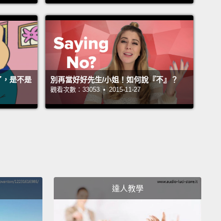
tulations! You're a human being!
We all
nce conflict in our lives.
And seeing what's going
our world today,
my hunch is you were probably
at least one of these conflicts about politics.
Our
架了，是不是
別再當好好先生/小姐！如何說『不』？
 has fallen into what I believe is a tribal trap.
觀看次數：33053 • 2015-11-27
ng that the other side says,
I shall not believe, I
ot give any credibility to,
and I'm gonna do
hing I can to prove I'm right, you're wrong,
and to
 you down, to raise me up.
The problem is not with
at—what are we arguing about;
the problem is with
w...
達人教學
!你是正常人類!大家都有吵架的經驗。而看看現在世界
的大小事，我敢說，你的這些爭吵內容中，一定至少有