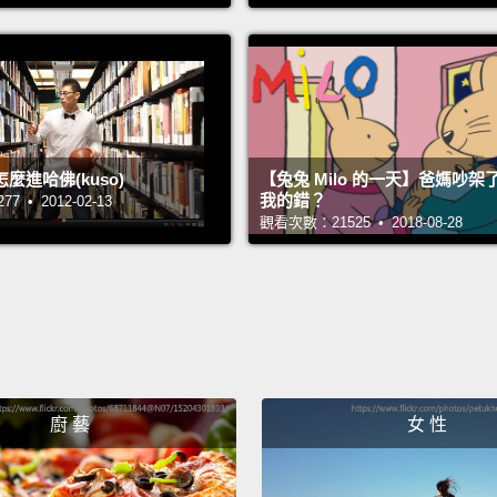
Congra
experie
on in 
having 
麼進哈佛(kuso)
【兔兔 Milo 的一天】爸媽吵
country
我的錯？
 • 2012-02-13
觀看次數：21525 • 2018-08-28
Anythi
shall n
everyt
stifle
the Wh
the Ho
廚 藝
女 性
恭喜你
上發生