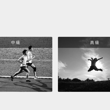
the mo
balanc
values
你必須
我的什
達成你
中 級
高 級
仰。
Insigh
障礙二
Each s
thing 
that's
雙方都