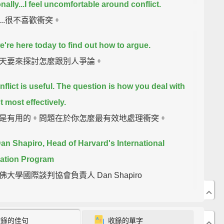
nally...I feel uncomfortable around conflict.
...很不喜歡衝突。
're here today to find out how to argue.
天要來探討怎麼跟別人爭論。
flict is useful.
The question is how you deal with
t most effectively.
是有用的。問題在於你怎麼最有效地處理衝突。
an Shapiro, Head of Harvard's International
ation Program
大學國際談判協會負責人 Dan Shapiro
e go.
I am author of Negotiating the Nonnegotiable:
 Resolve Your Most Emotionally Charged
收錄的佳句
收錄的單字