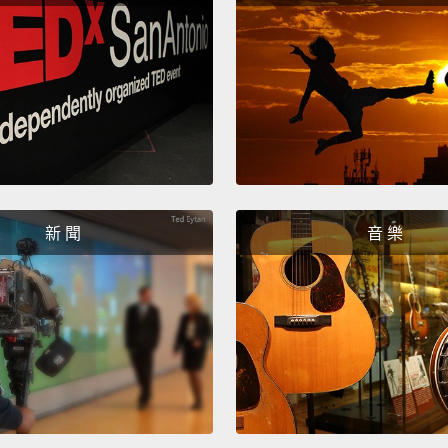
以及三
Insight
障礙一
Now, fi
首先，
Why do
新 聞
音 樂
It oft
the cor
threat
conver
identi
your e