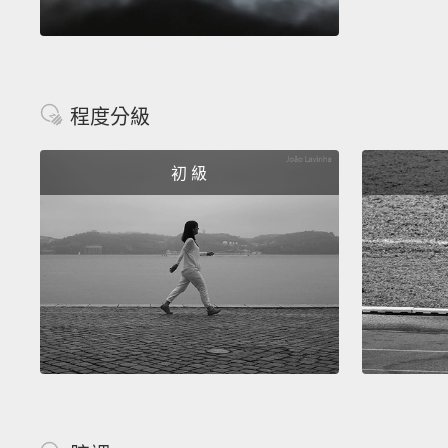
程度分級
初 級