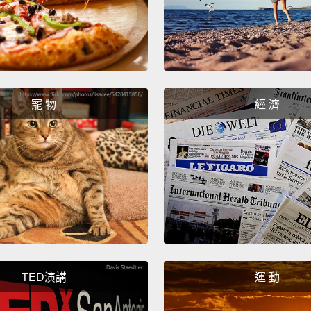
你的開
If you 
signatu
如果你
寵 物
經 濟
我就慢
Are yo
the res
你吃完
I'm tel
really,
我是跟
TED演講
運 動
今天就