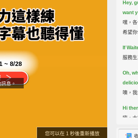
Hey, gu
want y
嘿，各
希望你
If Wai
服務生
1 ~ 8/28
Oh, w
delici
動訊息。
噢，我
Hi the
嗨，大
片
？
了解詳情
Ha-ha..
重新播放
！