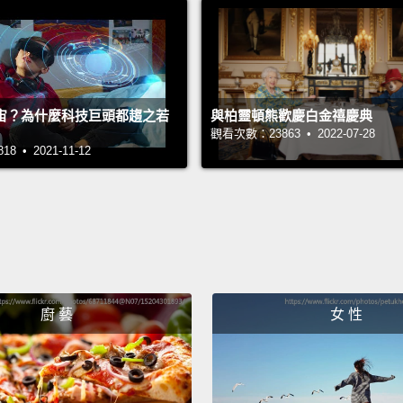
我跟你
十、回
Hi, guy
嗨，各
宙？為什麼科技巨頭都趨之若
與柏靈頓熊歡慶白金禧慶典
觀看次數：23863 • 2022-07-28
 • 2021-11-12
Yes, I
the me
對，我
Not on
it rain.
我不但
廚 藝
女 性
Your a
forgot