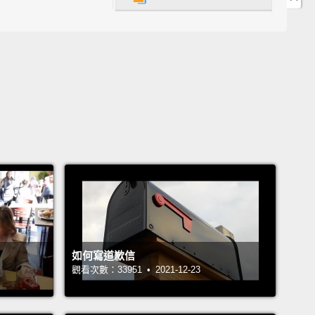
tion.
..我捧場你的蠢笑話完全只是出於義務。
u brought your baby to the restaurant?
That's
make my life a nightmare.
帶你的寶寶來餐廳？那會讓我的人生變悲劇喔。
 your food.
I hope you don't notice I snagged a few
ff your plate.
物來囉。我希望你沒注意到我從你的盤子上偷了幾根薯
lling you I'm gonna go ask the chef,
but I'm really
如何寫道歉信
觀看次數：33951 • 2021-12-23
go in the kitchen, count to 10, come back, and say