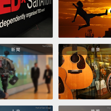
Be nice
對我好
新 聞
音 樂