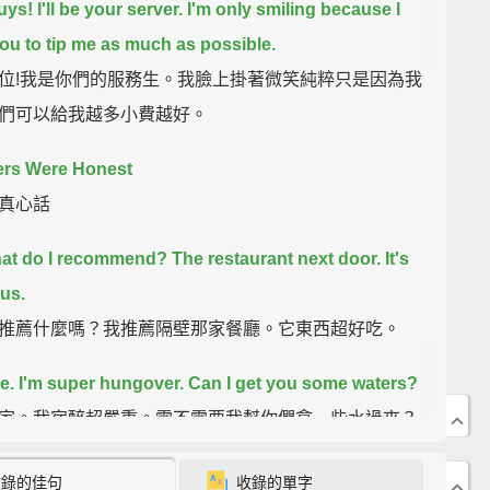
ys! I'll be your server.
I'm only smiling because I
ou to tip me as much as possible.
位!我是你們的服務生。我臉上掛著微笑純粹只是因為我
們可以給我越多小費越好。
ters Were Honest
真心話
hat do I recommend?
The restaurant next door.
It's
ous.
推薦什麼嗎？我推薦隔壁那家餐廳。它東西超好吃。
re. I'm super hungover.
Can I get you some waters?
家。我宿醉超嚴重。需不需要我幫你們拿一些水過來？
.
I'm laughing at your dumb joke purely out of
收錄的佳句
收錄的單字