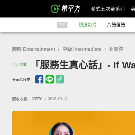
希式五次全系列
精選影片
片語俚語
英文
趣味 Entertainment
中級 Intermediate
北美腔
/
/
「服務生真心話」- If Wait
收藏
分享給好友：
觀看次數：28576 •
2018-10-11