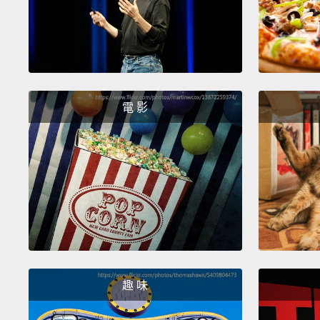
電 影
趣 味