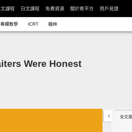
英文課程
日文課程
免費資源
關於希平方
用戶見證
專欄教學
ICRT
翰林
ers Were Honest
全文