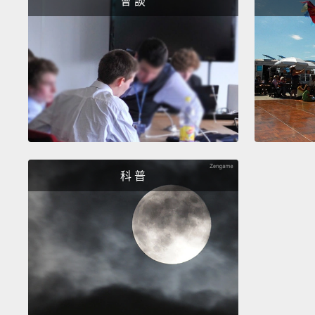
會 談
科 普