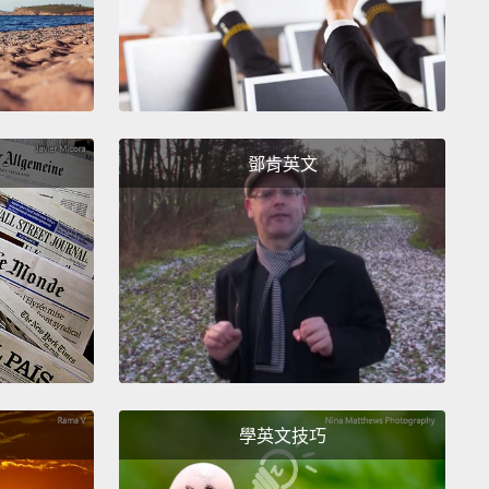
胃菜等很久還沒來，因為我完全忘記你囉。
ask for the check, I'll get it.
If you do this air
re, I'll take my sweet time.
跟我說要結帳，我會去拿帳單。如果你這樣用手比劃，
鄧肯英文
慢來。
u finished with that?
Because I would love to take
t of it in the back and eat it off your plate.
了嗎？因為我想把剩下的收走，然後把它吃完。
ling you the max I can split is three credit cards, but
 I'm just feeling lazy today.
你說我最多只能把帳單拆給三張信用卡，但說真的，我
學英文技巧
是有點懶。