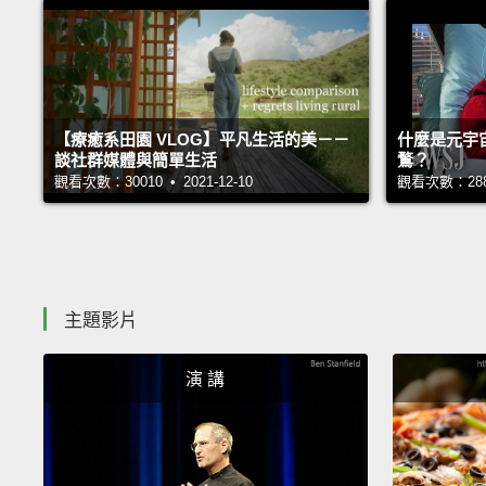
【療癒系田園 VLOG】平凡生活的美－－
什麼是元宇
談社群媒體與簡單生活
鶩？
觀看次數：30010 • 2021-12-10
觀看次數：28818
主題影片
演 講