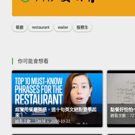
收錄佳句
餐廳
restaurant
waiter
服務生
你可能會想看
超實用餐廳英語，這十句英文絕對要學起
點餐好怕怕
來！
觀看次數：72118
觀看次數：59979 • 2018-10-22