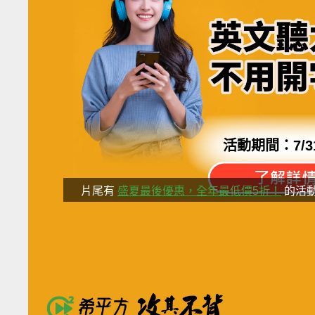
活動期間：
7/3
片尾有
盛夏最後優惠，全年最低價5折！
的活
分享這部影
還在羨慕別人的一口流利的英文嗎
這個學英文的秘訣，讓你成為高手