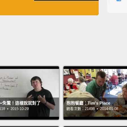
obliga
英
中
免費功能
功能升級
哈哈.
Aw, yo
gonna 
噢，你
Here's
fries o
你的食
條。
I'm te
～免驚！這樣說就對了
抱抱餐廳：Tim's Place
 • 2015-10-29
觀看次數：21498 • 2014-01-08
gonna 
no.