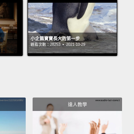
說我要去問一下主廚，但其實我只會走進廚房、數到
來，然後說不行。
s. This plate is hot.
I'm just trying to tough it out.
位。這個盤子很燙。我只是在努力硬撐。
小企鵝寶寶長大的第一步
觀看次數：28253 • 2021-10-29
 caught you staring at my boobs.
No, they are not on
nu.
抓到你偷瞄我的胸部。不，它們沒有在菜單上。
ly do I have change for a five, but I could also make
有可以換給五元美鈔的零錢，我還多到可以這樣灑。
達人教學
ppetizer is taking a long time because I completely
 about you.