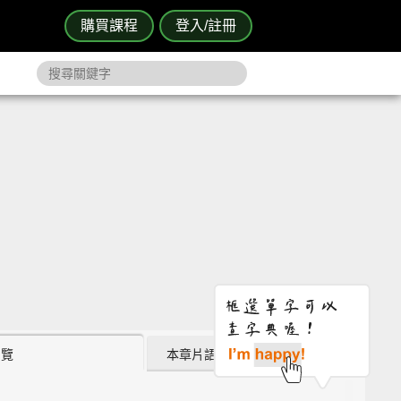
購買課程
登入/註冊
瀏覽
本章片語 (3)