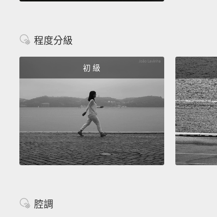
程度分級
初 級
腔調